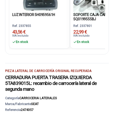
LUZ INTERIOR 5H0959561H
SOPORTE CAJA CAMBIO
5Q0199555BJ
Ref. 2337855
Ref. 2337801
43,56 €
22,99 €
IVA incluido
IVA incluido
En stock
En stock
PIEZA LATERAL DE CARROCERÍA ORIGINAL RECUPERADA
CERRADURA PUERTA TRASERA IZQUIERDA
5TA839015L: recambio de carrocería lateral de
segunda mano
Categoría
CARROCERIA LATERALES
Marca/Fabricante
SEAT
Referencia
2474357