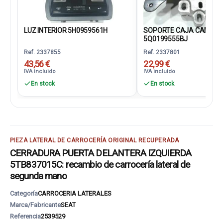
LUZ INTERIOR 5H0959561H
SOPORTE CAJA CAMBIO
5Q0199555BJ
Ref. 2337855
Ref. 2337801
43,56 €
22,99 €
IVA incluido
IVA incluido
En stock
En stock
PIEZA LATERAL DE CARROCERÍA ORIGINAL RECUPERADA
CERRADURA PUERTA DELANTERA IZQUIERDA
5TB837015C: recambio de carrocería lateral de
segunda mano
Categoría
CARROCERIA LATERALES
Marca/Fabricante
SEAT
Referencia
2539529