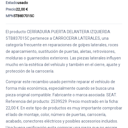
Estado
usado
Precio
22,00 €
MPN
5TB837015C
El producto CERRADURA PUERTA DELANTERA IZQUIERDA
5TB837015C pertenece a CARROCERIA LATERALES, una
categoría frecuente en reparaciones de golpes laterales, roces
de aparcamiento, sustitución de puertas, aletas, retrovisores,
molduras o guarnecidos exteriores. Las piezas laterales influyen
mucho en la estética del vehículo y también en el cierre, ajuste y
protección de la carrocería.
Comprar este recambio usado permite reparar el vehículo de
forma más económica, especialmente cuando se busca una
pieza original compatible. Fabricante o marca asociada: SEAT.
Referencia del producto: 2539529. Precio mostrado en la ficha:
22,00 €. En este tipo de productos es muy importante comprobar
el lado de montaje, color, número de puertas, carrocería,
acabado, conectores eléctricos y posibles accesorios incluidos.
Una buena verificación evita comprar una pieza que no encaje