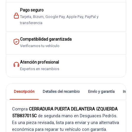
Pago seguro
Tarjeta, Bizum, Google Pay, Apple Pay, PayPal y
transferencia
Compatibilidad garantizada
Verificamos tu vehículo
Atención profesional
Expertos en recambios
Descripción
Detalles del recambio
Envío y garantía
Info
Compra
CERRADURA PUERTA DELANTERA IZQUIERDA
5TB837015C
de segunda mano en Desguaces Pedrós.
Es una pieza revisada, lista para enviar y una alternativa
económica para reparar tu vehículo con garantía.