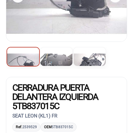
CERRADURA PUERTA
DELANTERA IZQUIERDA
5TB837015C
SEAT LEON (KL1) FR
Ref.
2539529
OEM
5TB837015C