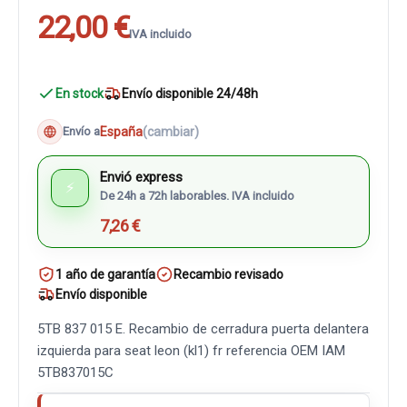
22,00 €
IVA incluido
En stock
Envío disponible 24/48h
España
(cambiar)
Envío a
Envió express
⚡
De 24h a 72h laborables. IVA incluido
7,26 €
1 año de garantía
Recambio revisado
Envío disponible
5TB 837 015 E. Recambio de cerradura puerta delantera
izquierda para seat leon (kl1) fr referencia OEM IAM
5TB837015C