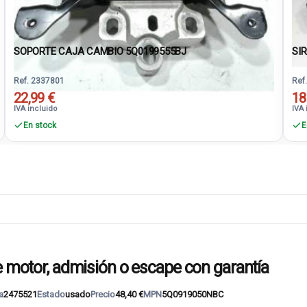
SOPORTE CAJA CAMBIO 5Q0199555BJ
SI
Ref. 2337801
Ref
22,99 €
18
IVA incluido
IVA 
En stock
E
tor, admisión o escape con garantía
a
2475521
Estado
usado
Precio
48,40 €
MPN
5Q0919050NBC