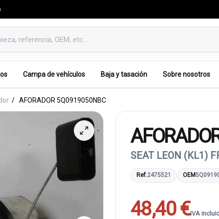
0
os
Campa de vehículos
Baja y tasación
Sobre nosotros
dor
AFORADOR 5Q0919050NBC
AFORADOR
SEAT LEON (KL1) F
Ref.
2475521
OEM
5Q0919
48,40 €
IVA inclui