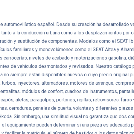
e automovilístico español. Desde su creación ha desarrollado v
tanto a la conducción urbana como a los desplazamientos por ca
ación y sustitución de componentes. Modelos como el SEAT Ibiz
ículos familiares y monovolúmenes como el SEAT Altea y Alham
carrocerías, niveles de acabado y motorizaciones gasolina, dié
s de vehículos desmontados y revisados. Nuestro catálogo pu
ya no siempre están disponibles nuevos o cuyo precio original p
 turbos, inyectores, alternadores, motores de arranque, compres
ralitas, módulos de confort, cuadros de instrumentos, pantall
após, aletas, paragolpes, portones, rejillas, retrovisores, faros 
nas, cerraduras, paneles de puerta, volantes y diferentes pie
koda. Sin embargo, una similitud visual no garantiza que dos c
a y el equipamiento pueden determinar si una pieza es adecuada pa
 facilitar la matrícula, el número de bastidor o los datos técni