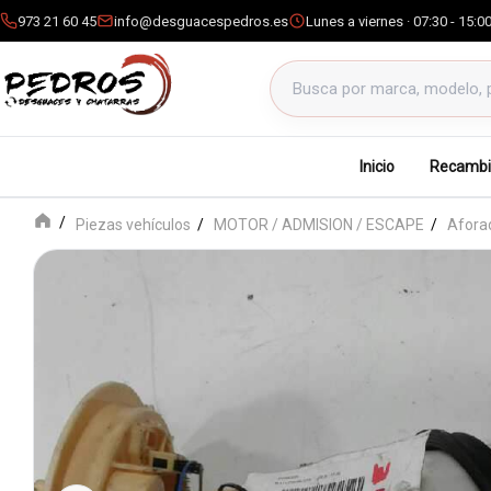
973 21 60 45
info@desguacespedros.es
Lunes a viernes · 07:30 - 15:0
Buscar productos
Inicio
Recambi
Piezas vehículos
MOTOR / ADMISION / ESCAPE
Afora