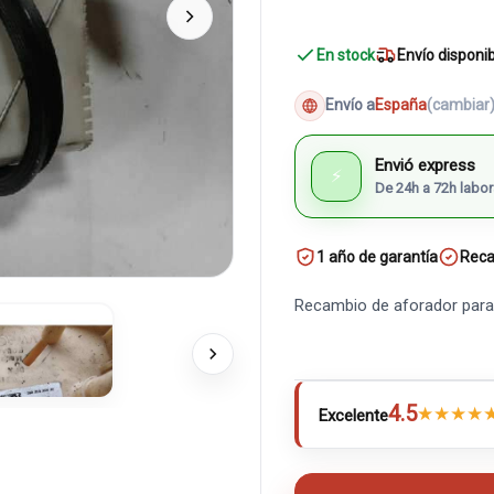
En stock
Envío disponi
Envío a
España
(cambiar
Envió express
⚡
De 24h a 72h labor
1 año de garantía
Reca
Recambio de aforador para
4.5
★
★
★
★
Excelente