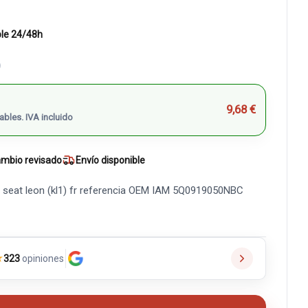
ble 24/48h
)
9,68 €
ables. IVA incluido
mbio revisado
Envío disponible
 seat leon (kl1) fr referencia OEM IAM 5Q0919050NBC
★
323
opiniones