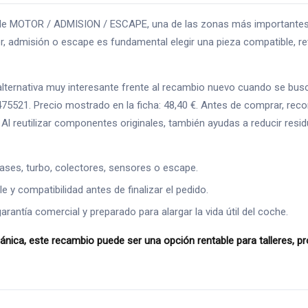
 MOTOR / ADMISION / ESCAPE, una de las zonas más importantes para
 admisión o escape es fundamental elegir una pieza compatible, rev
rnativa muy interesante frente al recambio nuevo cuando se busca a
475521. Precio mostrado en la ficha: 48,40 €. Antes de comprar, rec
s. Al reutilizar componentes originales, también ayudas a reducir re
ases, turbo, colectores, sensores o escape.
 y compatibilidad antes de finalizar el pedido.
ntía comercial y preparado para alargar la vida útil del coche.
, este recambio puede ser una opción rentable para talleres, prof