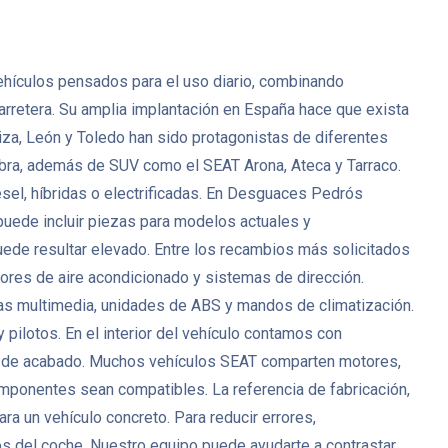
ehículos pensados para el uso diario, combinando
rretera. Su amplia implantación en España hace que exista
a, León y Toledo han sido protagonistas de diferentes
bra, además de SUV como el SEAT Arona, Ateca y Tarraco.
sel, híbridas o electrificadas. En Desguaces Pedrós
ede incluir piezas para modelos actuales y
uede resultar elevado. Entre los recambios más solicitados
ores de aire acondicionado y sistemas de dirección.
as multimedia, unidades de ABS y mandos de climatización.
y pilotos. En el interior del vehículo contamos con
zas de acabado. Muchos vehículos SEAT comparten motores,
omponentes sean compatibles. La referencia de fabricación,
ra un vehículo concreto. Para reducir errores,
cos del coche. Nuestro equipo puede ayudarte a contrastar