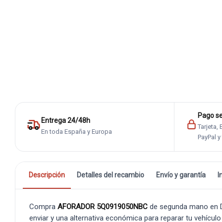
Pago s
Entrega 24/48h
Tarjeta,
En toda España y Europa
PayPal y
Descripción
Detalles del recambio
Envío y garantía
I
Compra
AFORADOR 5Q0919050NBC
de segunda mano en De
enviar y una alternativa económica para reparar tu vehículo