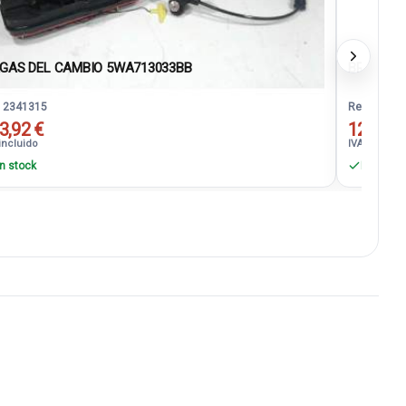
RGAS DEL CAMBIO 5WA713033BB
BRAZO LI
. 2341315
Ref. 23378
3,92 €
12,10 €
incluido
IVA incluido
n stock
En stock