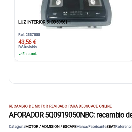
LUZ INTERIOR 5H0959561H
Ref. 2337855
43,56 €
IVA incluido
En stock
RECAMBIO DE MOTOR REVISADO PARA DESGUACE ONLINE
AFORADOR 5Q0919050NBC: recambio de mo
Categoría
MOTOR / ADMISION / ESCAPE
Marca/Fabricante
SEAT
Referenci