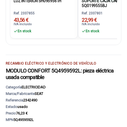
LUZ INTERIOR 5H0959561H
SOPORTE CAJA CAMBIO
5Q0199555BJ
Ref. 2337855
Ref. 2337801
43,56 €
22,99 €
IVA incluido
IVA incluido
En stock
En stock
RECAMBIO ELÉCTRICO Y ELECTRÓNICO DE VEHÍCULO
MODULO CONFORT 5Q4959592L: pieza eléctrica
usada compatible
Categoría
ELECTRICIDAD
Marca/Fabricante
SEAT
Referencia
2342490
Estado
usado
Precio
76,23 €
MPN
5Q4959592L