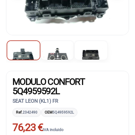
MODULO CONFORT
5Q4959592L
SEAT LEON (KL1) FR
Ref.
2342490
OEM
5Q4959592L
76,23 €
IVA incluido