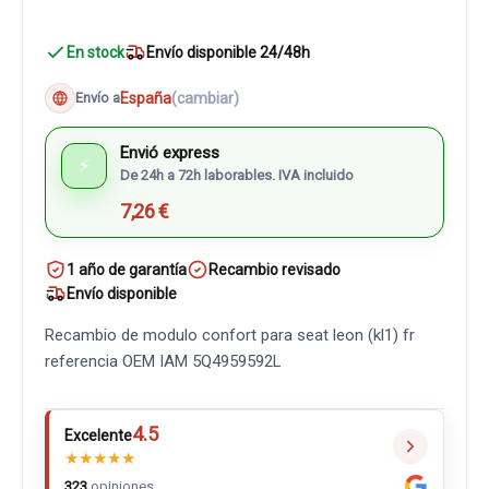
En stock
Envío disponible 24/48h
España
(cambiar)
Envío a
Envió express
⚡
De 24h a 72h laborables. IVA incluido
7,26 €
1 año de garantía
Recambio revisado
Envío disponible
Recambio de modulo confort para seat leon (kl1) fr
referencia OEM IAM 5Q4959592L
4.5
Excelente
★
★
★
★
★
323
opiniones