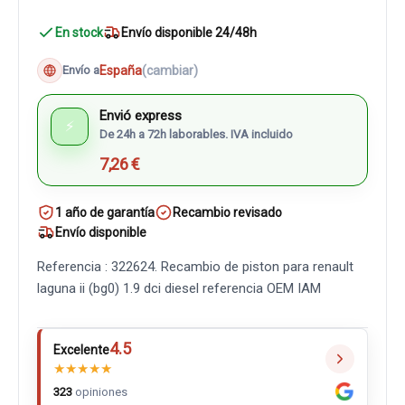
En stock
Envío disponible 24/48h
España
(cambiar)
Envío a
Envió express
⚡
De 24h a 72h laborables. IVA incluido
7,26 €
1 año de garantía
Recambio revisado
Envío disponible
Referencia : 322624. Recambio de piston para renault
laguna ii (bg0) 1.9 dci diesel referencia OEM IAM
4.5
Excelente
★
★
★
★
★
323
opiniones