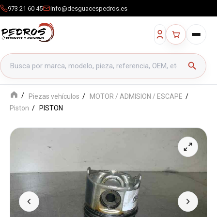
973 21 60 45
info@desguacespedros.es
Buscar productos
search
Piezas vehículos
MOTOR / ADMISION / ESCAPE
Piston
PISTON