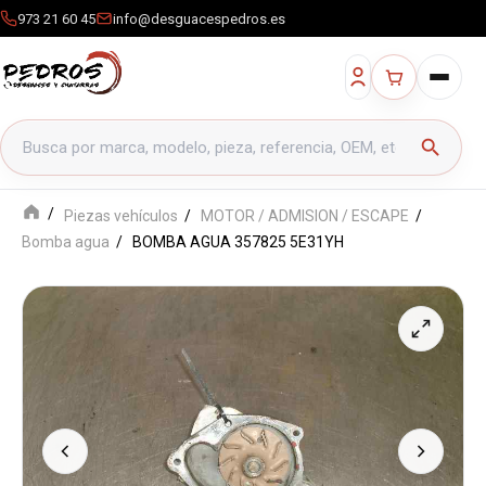
973 21 60 45
info@desguacespedros.es
Buscar productos
search
Piezas vehículos
MOTOR / ADMISION / ESCAPE
Bomba agua
BOMBA AGUA 357825 5E31YH