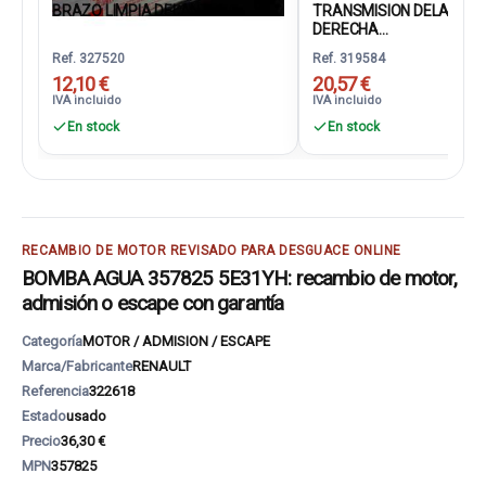
BRAZO LIMPIA DELANTERO...
TRANSMISION DELANTE
DERECHA...
Ref. 327520
Ref. 319584
12,10 €
20,57 €
IVA incluido
IVA incluido
En stock
En stock
RECAMBIO DE MOTOR REVISADO PARA DESGUACE ONLINE
BOMBA AGUA 357825 5E31YH: recambio de motor,
admisión o escape con garantía
Categoría
MOTOR / ADMISION / ESCAPE
Marca/Fabricante
RENAULT
Referencia
322618
Estado
usado
Precio
36,30 €
MPN
357825