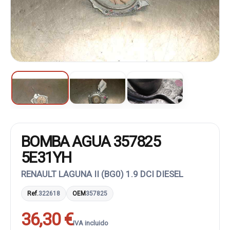
BOMBA AGUA 357825
5E31YH
RENAULT LAGUNA II (BG0) 1.9 DCI DIESEL
Ref.
322618
OEM
357825
36,30 €
IVA incluido