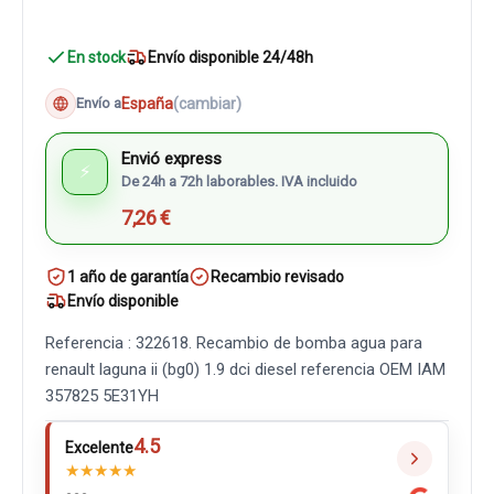
En stock
Envío disponible 24/48h
España
(cambiar)
Envío a
Envió express
⚡
De 24h a 72h laborables. IVA incluido
7,26 €
1 año de garantía
Recambio revisado
Envío disponible
Referencia : 322618. Recambio de bomba agua para
renault laguna ii (bg0) 1.9 dci diesel referencia OEM IAM
357825 5E31YH
4.5
Excelente
★
★
★
★
★