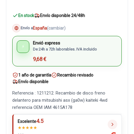
En stock
Envío disponible 24/48h
España
(cambiar)
Envío a
Envió express
⚡
De 24h a 72h laborables. IVA incluido
9,68 €
1 año de garantía
Recambio revisado
Envío disponible
Referencia : 1211212. Recambio de disco freno
delantero para mitsubishi asx (ga0w) kaiteki 4wd
referencia OEM IAM 4615A178
4.5
Excelente
★
★
★
★
★