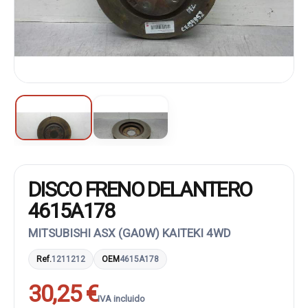
DISCO FRENO DELANTERO
4615A178
MITSUBISHI ASX (GA0W) KAITEKI 4WD
Ref.
1211212
OEM
4615A178
30,25 €
IVA incluido