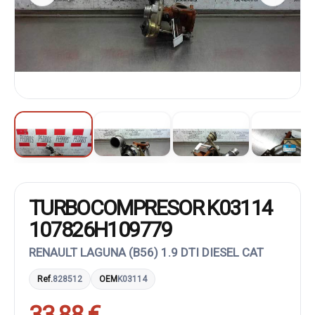
TURBOCOMPRESOR K03114
107826H109779
RENAULT LAGUNA (B56) 1.9 DTI DIESEL CAT
Ref.
828512
OEM
K03114
33,88 €