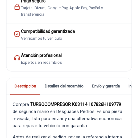
Pago seguro
Tarjeta, Bizum, Google Pay, Apple Pay, PayPal y
transferencia
Compatibilidad garantizada
Verificamos tu vehículo
Atención profesional
Expertos en recambios
Descripción
Detalles del recambio
Envío y garantía
Info
Compra
TURBOCOMPRESOR K03114 107826H109779
de segunda mano en Desguaces Pedrós. Es una pieza
revisada, lista para enviar y una alternativa económica
para reparar tu vehículo con garantía.
Antes de realizar el pedido, revisa la referencia interna,