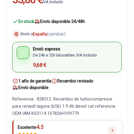
IVA incluido
En stock
Envío disponible 24/48h
España
(cambiar)
Envío a
Envió express
⚡
De 24h a 72h laborables. IVA incluido
9,68 €
1 año de garantía
Recambio revisado
Envío disponible
Referencia : 828512. Recambio de turbocompresor
para renault laguna (b56) 1.9 dti diesel cat referencia
OEM IAM K03114 107826H109779
4.5
Excelente
★
★
★
★
★