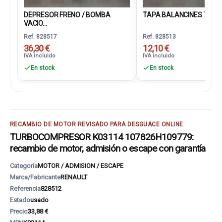
DEPRESOR FRENO / BOMBA
TAPA BALANCINES 7700
VACIO...
Ref. 828517
Ref. 828513
36,30 €
12,10 €
IVA incluido
IVA incluido
En stock
En stock
RECAMBIO DE MOTOR REVISADO PARA DESGUACE ONLINE
TURBOCOMPRESOR K03114 107826H109779:
recambio de motor, admisión o escape con garantía
Categoría
MOTOR / ADMISION / ESCAPE
Marca/Fabricante
RENAULT
Referencia
828512
Estado
usado
Precio
33,88 €