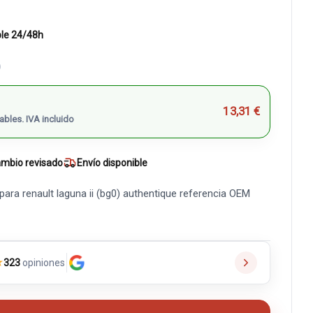
ble 24/48h
)
13,31 €
ables. IVA incluido
mbio revisado
Envío disponible
ara renault laguna ii (bg0) authentique referencia OEM
★
323
opiniones