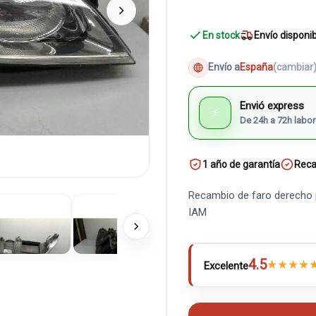
En stock
Envío disponi
Envío a
España
(cambiar
Envió express
⚡
De 24h a 72h labor
1 año de garantía
Reca
Recambio de faro derecho p
IAM
4.5
★
★
★
★
Excelente