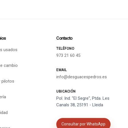
ios
Contacto
TELÉFONO
s usados
973 21 60 45
de cambio
EMAIL
info@desguacespedros.es
 pilotos
UBICACIÓN
ería
Pol. Ind. "El Segre", Ptda. Les
Canals 38, 25191 - Lleida
cidad
Consultar por WhatsApp