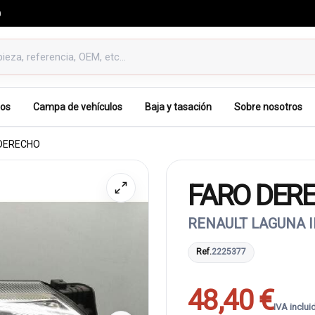
0
os
Campa de vehículos
Baja y tasación
Sobre nosotros
DERECHO
FARO DER
RENAULT LAGUNA I
Ref.
2225377
48,40 €
IVA inclui