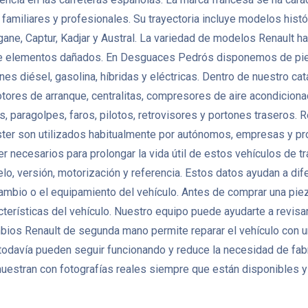
miliares y profesionales. Su trayectoria incluye modelos histór
gane, Captur, Kadjar y Austral. La variedad de modelos Renault
de elementos dañados. En Desguaces Pedrós disponemos de pie
nes diésel, gasolina, híbridas y eléctricas. Dentro de nuestro 
otores de arranque, centralitas, compresores de aire acondicio
 paragolpes, faros, pilotos, retrovisores y portones traseros. 
ter son utilizados habitualmente por autónomos, empresas y pr
er necesarios para prolongar la vida útil de estos vehículos de
lo, versión, motorización y referencia. Estos datos ayudan a di
 cambio o el equipamiento del vehículo. Antes de comprar una pi
terísticas del vehículo. Nuestro equipo puede ayudarte a revisar
mbios Renault de segunda mano permite reparar el vehículo con 
odavía pueden seguir funcionando y reduce la necesidad de fa
uestran con fotografías reales siempre que están disponibles y