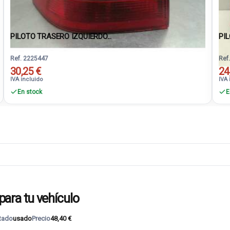
PILOTO TRASERO IZQUIERDO...
PIL
Ref. 2225447
Ref
30,25 €
24
IVA incluido
IVA 
En stock
E
ra tu vehículo
tado
usado
Precio
48,40 €