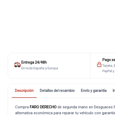
Pago s
Entrega 24/48h
Tarjeta,
En toda España y Europa
PayPal y
Descripción
Detalles del recambio
Envío y garantía
I
Compra
FARO DERECHO
de segunda mano en Desguaces Ped
alternativa económica para reparar tu vehículo con garantía