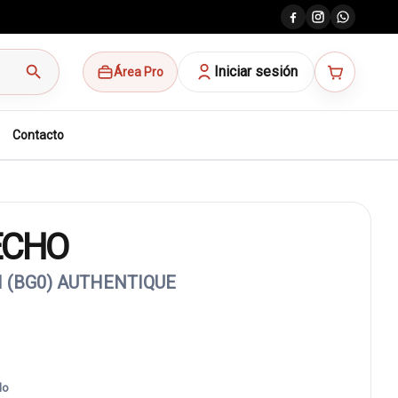
search
Iniciar sesión
Área Pro
Contacto
ECHO
I (BG0) AUTHENTIQUE
do