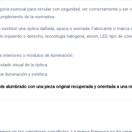
 esencial para circular con seguridad, ver correctamente y ser vi
 cumplimiento de la normativa.
sustituir una óptica dañada, opaca o averiada. Fabricante o marca 
 izquierdo o derecho, tecnología halógena, xenón, LED, tipo de conec
es interiores o módulos de iluminación.
stado visual de la óptica.
 iluminación y estética.
de alumbrado con una pieza original recuperada y orientada a una 
ncia en las carreteras españolas. La marca francesa se ha caract