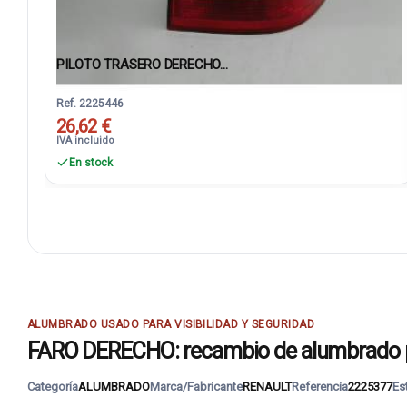
PILOTO TRASERO DERECHO...
Ref. 2225446
26,62 €
IVA incluido
En stock
ALUMBRADO USADO PARA VISIBILIDAD Y SEGURIDAD
FARO DERECHO: recambio de alumbrado pa
Categoría
ALUMBRADO
Marca/Fabricante
RENAULT
Referencia
2225377
Es