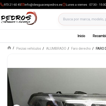
973 21 60 45
info@desguacespedros.es
Lunes a viernes · 07:30 - 15:0
Buscar productos
Inicio
Recambi
Piezas vehículos
ALUMBRADO
Faro derecho
FARO 