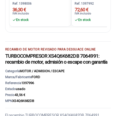
Ref. 1398006
Ref. 1397992
36,30 €
72,60 €
IVA incluido
IVA incluido
En stock
En stock
RECAMBIO DE MOTOR REVISADO PARA DESGUACE ONLINE
TURBOCOMPRESOR XS4Q6K682DB 7064991:
recambio de motor, admisión o escape con garantía
Categoría
MOTOR / ADMISION / ESCAPE
Marca/Fabricante
FORD
Referencia
1397996
Estado
usado
Precio
43,56 €
MPN
XS4Q6K682DB
El recambio TURBOCOMPRESOR XS4Q6K682DB 7064991