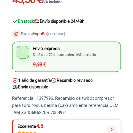
IVA incluido
En stock
Envío disponible 24/48h
España
(cambiar)
Envío a
Envió express
⚡
De 24h a 72h laborables. IVA incluido
9,68 €
1 año de garantía
Recambio revisado
Envío disponible
Referencia : 1397996. Recambio de turbocompresor
para ford focus berlina (cak) ambiente referencia OEM
IAM XS4Q6K682DB 7064991
4.5
Excelente
★
★
★
★
★