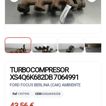
TURBOCOMPRESOR
XS4Q6K682DB 7064991
FORD FOCUS BERLINA (CAK) AMBIENTE
Ref.
1397996
OEM
XS4Q6K682DB
43,56 €