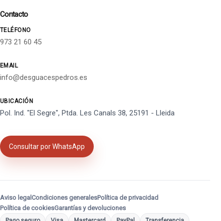
Contacto
TELÉFONO
973 21 60 45
EMAIL
info@desguacespedros.es
UBICACIÓN
Pol. Ind. "El Segre", Ptda. Les Canals 38, 25191 - Lleida
Consultar por WhatsApp
Aviso legal
Condiciones generales
Política de privacidad
Política de cookies
Garantías y devoluciones
Pago seguro
Visa
Mastercard
PayPal
Transferencia