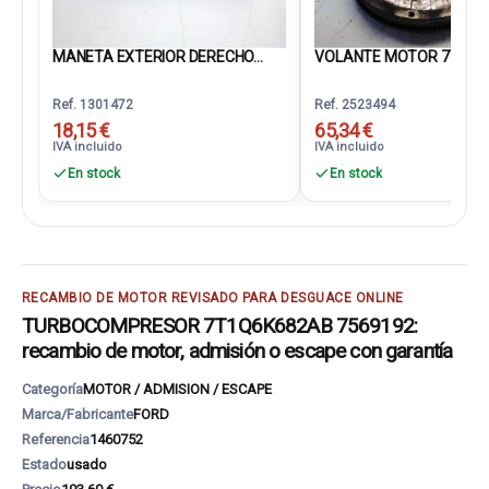
MANETA EXTERIOR DERECHO...
VOLANTE MOTOR 7T106
Ref. 1301472
Ref. 2523494
18,15 €
65,34 €
IVA incluido
IVA incluido
En stock
En stock
RECAMBIO DE MOTOR REVISADO PARA DESGUACE ONLINE
TURBOCOMPRESOR 7T1Q6K682AB 7569192:
recambio de motor, admisión o escape con garantía
Categoría
MOTOR / ADMISION / ESCAPE
Marca/Fabricante
FORD
Referencia
1460752
Estado
usado