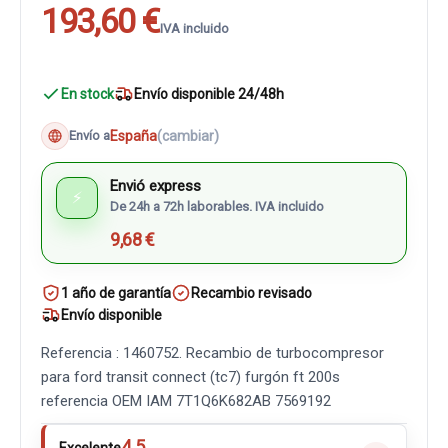
193,60 €
IVA incluido
En stock
Envío disponible 24/48h
España
(cambiar)
Envío a
Envió express
⚡
De 24h a 72h laborables. IVA incluido
9,68 €
1 año de garantía
Recambio revisado
Envío disponible
Referencia : 1460752. Recambio de turbocompresor
para ford transit connect (tc7) furgón ft 200s
referencia OEM IAM 7T1Q6K682AB 7569192
4.5