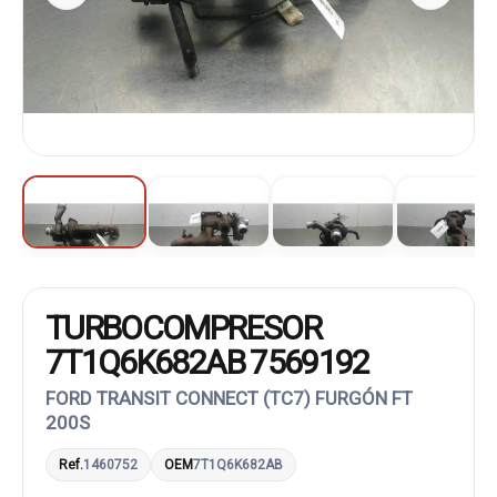
TURBOCOMPRESOR
7T1Q6K682AB 7569192
FORD TRANSIT CONNECT (TC7) FURGÓN FT
200S
Ref.
1460752
OEM
7T1Q6K682AB