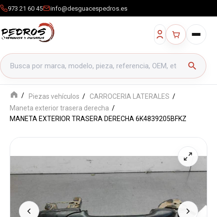
973 21 60 45
info@desguacespedros.es
Buscar productos
search
Piezas vehículos
CARROCERIA LATERALES
Maneta exterior trasera derecha
MANETA EXTERIOR TRASERA DERECHA 6K4839205BFKZ