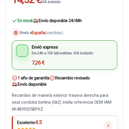
IVA incluido
En stock
Envío disponible 24/48h
España
(cambiar)
Envío a
Envió express
⚡
De 24h a 72h laborables. IVA incluido
7,26 €
1 año de garantía
Recambio revisado
Envío disponible
Recambio de maneta exterior trasera derecha para
seat cordoba berlina (6k2) stella referencia OEM IAM
6K4839205BFKZ
4.5
Excelente
★
★
★
★
★