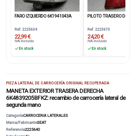
FARO IZQUIERDO 6K1941043A
PILOTO TRASERO DERECH
Ref. 2225604
Ref. 2225670
22,99 €
24,20 €
IVA incluido
IVA incluido
En stock
En stock
PIEZA LATERAL DE CARROCERÍA ORIGINAL RECUPERADA
MANETA EXTERIOR TRASERA DERECHA
6K4839205BFKZ: recambio de carrocería lateral de
segunda mano
Categoría
CARROCERIA LATERALES
Marca/Fabricante
SEAT
Referencia
2225640