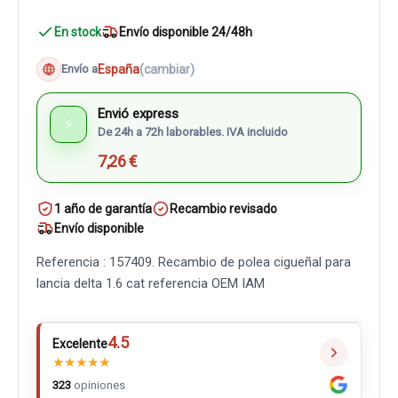
En stock
Envío disponible 24/48h
España
(cambiar)
Envío a
Envió express
⚡
De 24h a 72h laborables. IVA incluido
7,26 €
1 año de garantía
Recambio revisado
Envío disponible
Referencia : 157409. Recambio de polea cigueñal para
lancia delta 1.6 cat referencia OEM IAM
4.5
Excelente
★
★
★
★
★
323
opiniones