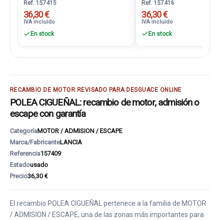
Ref. 157415
Ref. 157416
36,30 €
36,30 €
IVA incluido
IVA incluido
En stock
En stock
RECAMBIO DE MOTOR REVISADO PARA DESGUACE ONLINE
POLEA CIGUEÑAL: recambio de motor, admisión o
escape con garantía
Categoría
MOTOR / ADMISION / ESCAPE
Marca/Fabricante
LANCIA
Referencia
157409
Estado
usado
Precio
36,30 €
El recambio POLEA CIGUEÑAL pertenece a la familia de MOTOR
/ ADMISION / ESCAPE, una de las zonas más importantes para