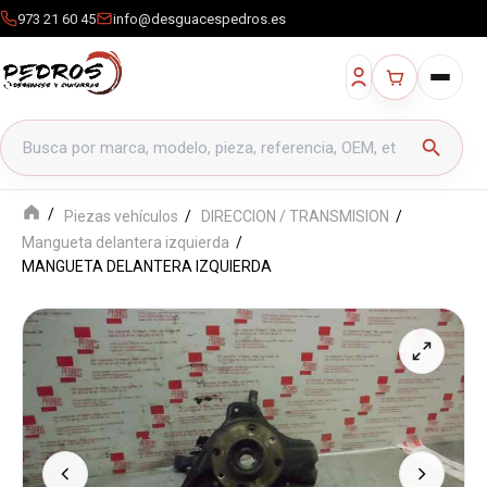
973 21 60 45
info@desguacespedros.es
Buscar productos
search
Piezas vehículos
DIRECCION / TRANSMISION
Mangueta delantera izquierda
MANGUETA DELANTERA IZQUIERDA