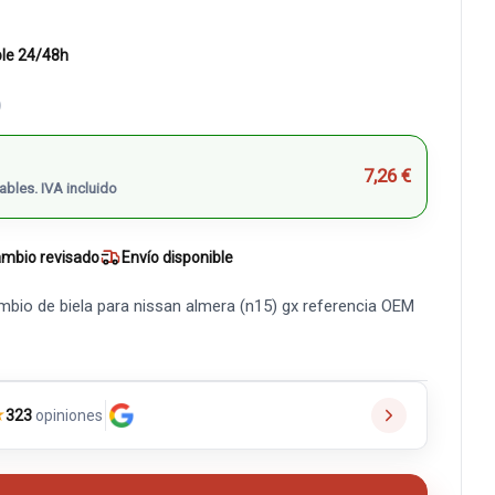
ble 24/48h
)
7,26 €
ables. IVA incluido
mbio revisado
Envío disponible
mbio de biela para nissan almera (n15) gx referencia OEM
★
323
opiniones