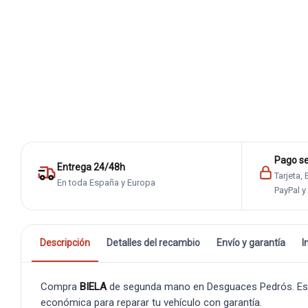
Pago s
Entrega 24/48h
Tarjeta,
En toda España y Europa
PayPal y
Descripción
Detalles del recambio
Envío y garantía
I
Compra
BIELA
de segunda mano en Desguaces Pedrós. Es una
económica para reparar tu vehículo con garantía.