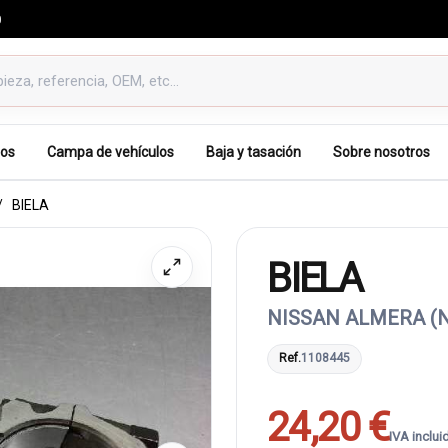
0
os
Campa de vehículos
Baja y tasación
Sobre nosotros
BIELA
BIELA
NISSAN ALMERA (N
Ref.
1108445
24,20 €
IVA inclui