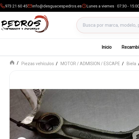
973 21 60 45
info@desguacespedros.es
Lunes a viernes · 07:30 - 15:0
Buscar productos
Inicio
Recambi
Piezas vehículos
MOTOR / ADMISION / ESCAPE
Biela