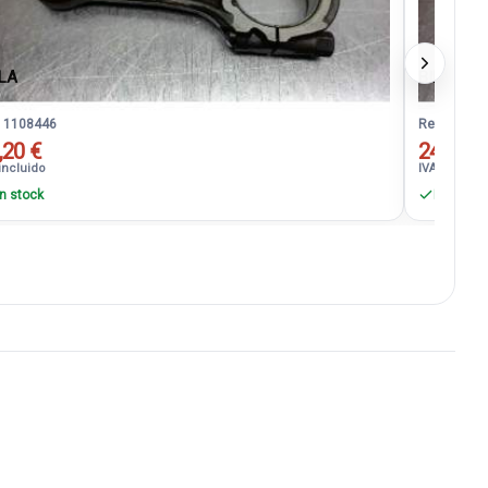
ELA
BIELA
. 1108446
Ref. 11084
,20 €
24,20 €
incluido
IVA incluido
n stock
En stock