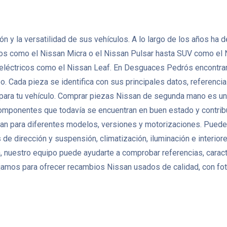
ción y la versatilidad de sus vehículos. A lo largo de los años 
tos como el Nissan Micra o el Nissan Pulsar hasta SUV como el 
 eléctricos como el Nissan Leaf. En Desguaces Pedrós encontra
Cada pieza se identifica con sus principales datos, referencias 
 para tu vehículo. Comprar piezas Nissan de segunda mano es una
r componentes que todavía se encuentran en buen estado y contribu
n para diferentes modelos, versiones y motorizaciones. Puedes
de dirección y suspensión, climatización, iluminación e interio
 nuestro equipo puede ayudarte a comprobar referencias, caracte
amos para ofrecer recambios Nissan usados de calidad, con foto