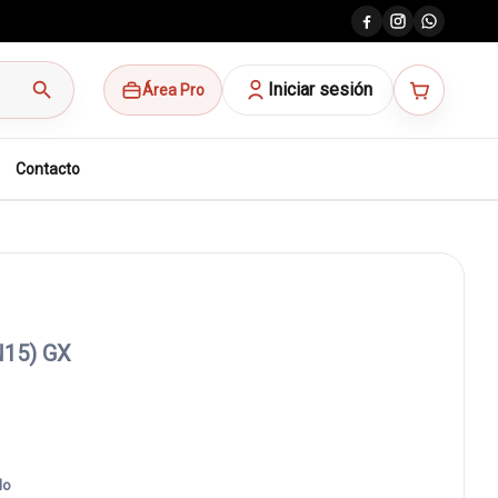
search
Iniciar sesión
Área Pro
Contacto
15) GX
do