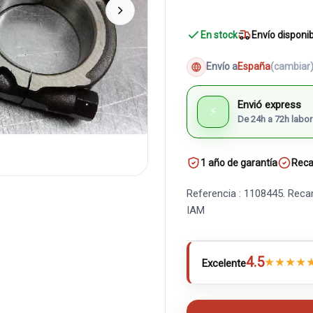
En stock
Envío disponi
Envío a
España
(cambiar
Envió express
⚡
De 24h a 72h labor
1 año de garantía
Reca
Referencia : 1108445. Reca
IAM
4.5
★
★
★
★
Excelente