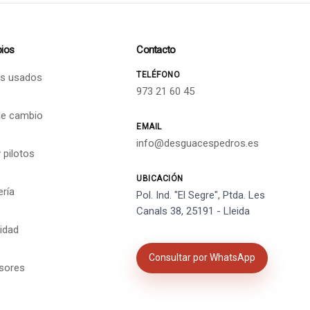
ios
Contacto
TELÉFONO
s usados
973 21 60 45
de cambio
EMAIL
info@desguacespedros.es
 pilotos
UBICACIÓN
ería
Pol. Ind. "El Segre", Ptda. Les
Canals 38, 25191 - Lleida
cidad
Consultar por WhatsApp
isores