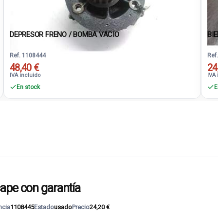
DEPRESOR FRENO / BOMBA VACIO
BI
Ref. 1108444
Ref
48,40 €
24
IVA incluido
IVA 
En stock
E
ape con garantía
ncia
1108445
Estado
usado
Precio
24,20 €