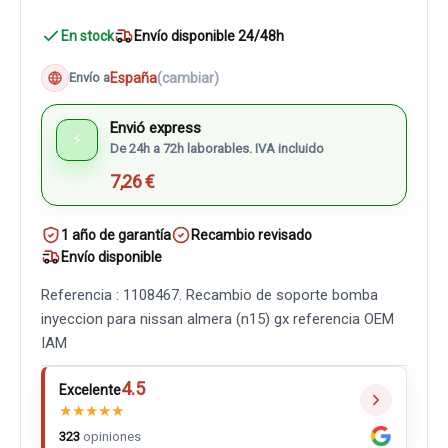
En stock
Envío disponible 24/48h
España
(cambiar)
Envío a
Envió express
⚡
De 24h a 72h laborables. IVA incluido
7,26 €
1 año de garantía
Recambio revisado
Envío disponible
Referencia : 1108467. Recambio de soporte bomba
inyeccion para nissan almera (n15) gx referencia OEM
IAM
4.5
Excelente
★
★
★
★
★
323
opiniones