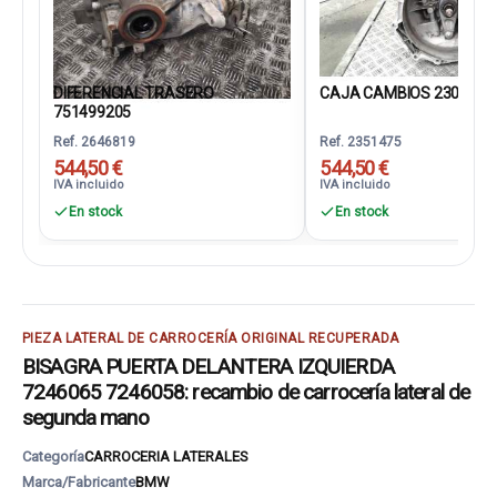
DIFERENCIAL TRASERO
CAJA CAMBIOS 2300861
751499205
Ref. 2646819
Ref. 2351475
544,50 €
544,50 €
IVA incluido
IVA incluido
En stock
En stock
PIEZA LATERAL DE CARROCERÍA ORIGINAL RECUPERADA
BISAGRA PUERTA DELANTERA IZQUIERDA
7246065 7246058: recambio de carrocería lateral de
segunda mano
Categoría
CARROCERIA LATERALES
Marca/Fabricante
BMW