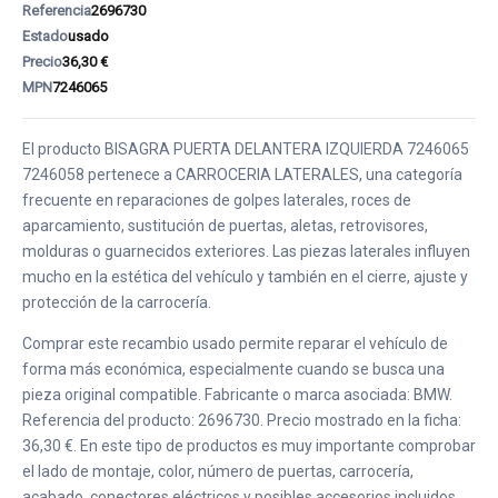
Referencia
2696730
Estado
usado
Precio
36,30 €
MPN
7246065
El producto BISAGRA PUERTA DELANTERA IZQUIERDA 7246065
7246058 pertenece a CARROCERIA LATERALES, una categoría
frecuente en reparaciones de golpes laterales, roces de
aparcamiento, sustitución de puertas, aletas, retrovisores,
molduras o guarnecidos exteriores. Las piezas laterales influyen
mucho en la estética del vehículo y también en el cierre, ajuste y
protección de la carrocería.
Comprar este recambio usado permite reparar el vehículo de
forma más económica, especialmente cuando se busca una
pieza original compatible. Fabricante o marca asociada: BMW.
Referencia del producto: 2696730. Precio mostrado en la ficha:
36,30 €. En este tipo de productos es muy importante comprobar
el lado de montaje, color, número de puertas, carrocería,
acabado, conectores eléctricos y posibles accesorios incluidos.