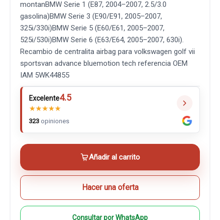
montanBMW Serie 1 (E87, 2004–2007, 2.5/3.0
gasolina)BMW Serie 3 (E90/E91, 2005–2007,
325i/330i)BMW Serie 5 (E60/E61, 2005–2007,
525i/530i)BMW Serie 6 (E63/E64, 2005–2007, 630i).
Recambio de centralita airbag para volkswagen golf vii
sportsvan advance bluemotion tech referencia OEM
IAM 5WK44855
4.5
Excelente
★
★
★
★
★
323
opiniones
Añadir al carrito
Hacer una oferta
Consultar por WhatsApp