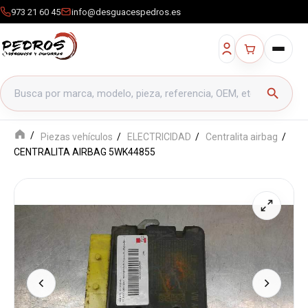
973 21 60 45
info@desguacespedros.es
Buscar productos
search
Piezas vehículos
ELECTRICIDAD
Centralita airbag
CENTRALITA AIRBAG 5WK44855