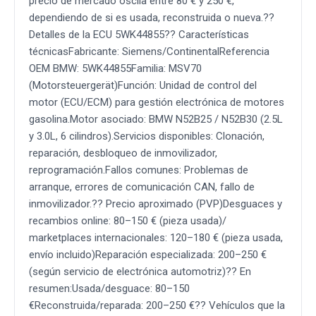
precio de mercado oscila entre 80 € y 250 €,
dependiendo de si es usada, reconstruida o nueva.??
Detalles de la ECU 5WK44855?? Características
técnicasFabricante: Siemens/ContinentalReferencia
OEM BMW: 5WK44855Familia: MSV70
(Motorsteuergerät)Función: Unidad de control del
motor (ECU/ECM) para gestión electrónica de motores
gasolina.Motor asociado: BMW N52B25 / N52B30 (2.5L
y 3.0L, 6 cilindros).Servicios disponibles: Clonación,
reparación, desbloqueo de inmovilizador,
reprogramación.Fallos comunes: Problemas de
arranque, errores de comunicación CAN, fallo de
inmovilizador.?? Precio aproximado (PVP)Desguaces y
recambios online: 80–150 € (pieza usada)/
marketplaces internacionales: 120–180 € (pieza usada,
envío incluido)Reparación especializada: 200–250 €
(según servicio de electrónica automotriz)?? En
resumen:Usada/desguace: 80–150
€Reconstruida/reparada: 200–250 €?? Vehículos que la