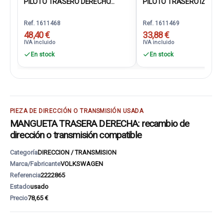
PILOTO TRASERO DERECHO...
PILOTO TRASERO IZQUIER
Ref. 1611468
Ref. 1611469
48,40 €
33,88 €
IVA incluido
IVA incluido
En stock
En stock
PIEZA DE DIRECCIÓN O TRANSMISIÓN USADA
MANGUETA TRASERA DERECHA: recambio de
dirección o transmisión compatible
Categoría
DIRECCION / TRANSMISION
Marca/Fabricante
VOLKSWAGEN
Referencia
2222865
Estado
usado
Precio
78,65 €