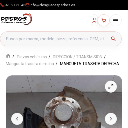
973 21 60 45
info@desguacespedros.es
Buscar productos
search
Piezas vehículos
DIRECCION / TRANSMISION
Mangueta trasera derecha
MANGUETA TRASERA DERECHA