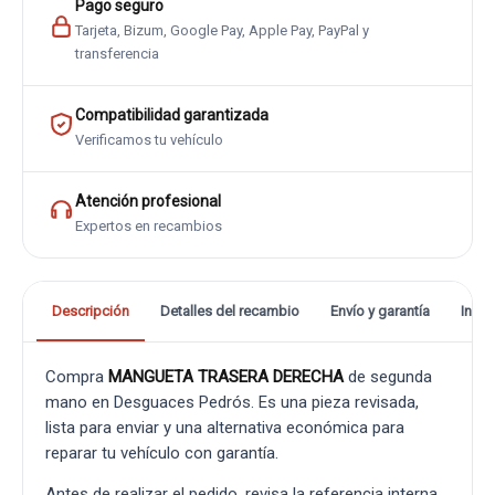
Pago seguro
Tarjeta, Bizum, Google Pay, Apple Pay, PayPal y
transferencia
Compatibilidad garantizada
Verificamos tu vehículo
Atención profesional
Expertos en recambios
Descripción
Detalles del recambio
Envío y garantía
Info
Compra
MANGUETA TRASERA DERECHA
de segunda
mano en Desguaces Pedrós. Es una pieza revisada,
lista para enviar y una alternativa económica para
reparar tu vehículo con garantía.
Antes de realizar el pedido, revisa la referencia interna,