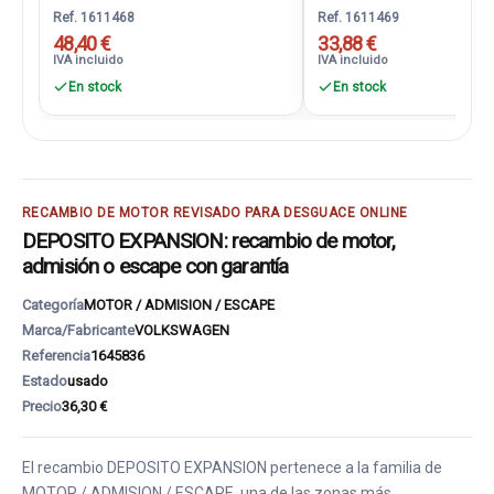
Ref. 1611468
Ref. 1611469
48,40 €
33,88 €
IVA incluido
IVA incluido
En stock
En stock
RECAMBIO DE MOTOR REVISADO PARA DESGUACE ONLINE
DEPOSITO EXPANSION: recambio de motor,
admisión o escape con garantía
Categoría
MOTOR / ADMISION / ESCAPE
Marca/Fabricante
VOLKSWAGEN
Referencia
1645836
Estado
usado
Precio
36,30 €
El recambio DEPOSITO EXPANSION pertenece a la familia de
MOTOR / ADMISION / ESCAPE, una de las zonas más