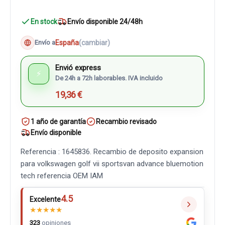
En stock
Envío disponible 24/48h
España
(cambiar)
Envío a
Envió express
⚡
De 24h a 72h laborables. IVA incluido
19,36 €
1 año de garantía
Recambio revisado
Envío disponible
Referencia : 1645836. Recambio de deposito expansion
para volkswagen golf vii sportsvan advance bluemotion
tech referencia OEM IAM
4.5
Excelente
★
★
★
★
★
323
opiniones