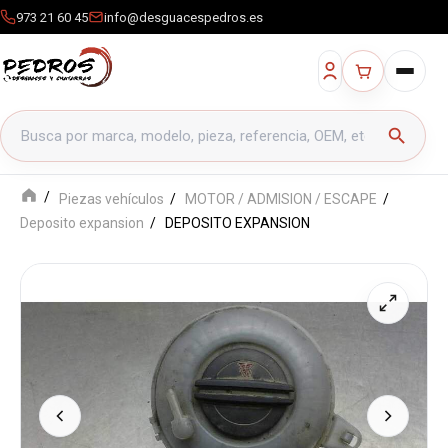
973 21 60 45
info@desguacespedros.es
Buscar productos
search
Piezas vehículos
MOTOR / ADMISION / ESCAPE
Deposito expansion
DEPOSITO EXPANSION