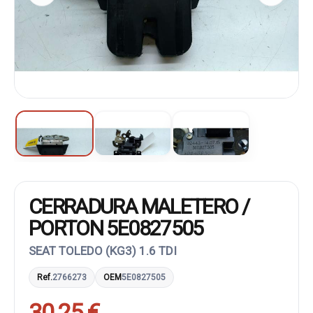
CERRADURA MALETERO /
PORTON 5E0827505
SEAT TOLEDO (KG3) 1.6 TDI
Ref.
2766273
OEM
5E0827505
30,25 €