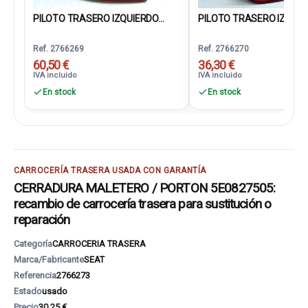
PILOTO TRASERO IZQUIERDO...
PILOTO TRASERO IZQUIER
Ref. 2766269
Ref. 2766270
60,50 €
36,30 €
IVA incluido
IVA incluido
En stock
En stock
CARROCERÍA TRASERA USADA CON GARANTÍA
CERRADURA MALETERO / PORTON 5E0827505:
recambio de carrocería trasera para sustitución o
reparación
Categoría
CARROCERIA TRASERA
Marca/Fabricante
SEAT
Referencia
2766273
Estado
usado
Precio
30,25 €