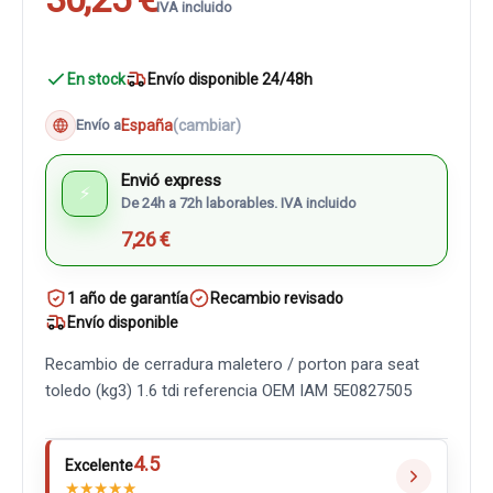
IVA incluido
En stock
Envío disponible 24/48h
España
(cambiar)
Envío a
Envió express
⚡
De 24h a 72h laborables. IVA incluido
7,26 €
1 año de garantía
Recambio revisado
Envío disponible
Recambio de cerradura maletero / porton para seat
toledo (kg3) 1.6 tdi referencia OEM IAM 5E0827505
4.5
Excelente
★
★
★
★
★