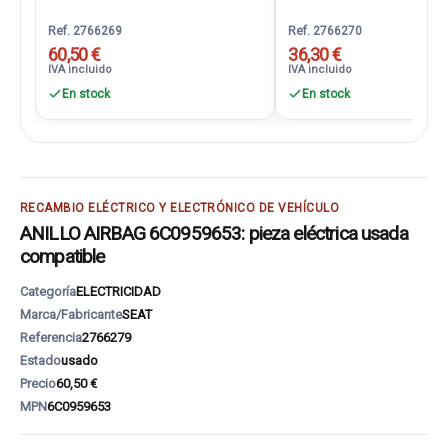
Ref. 2766269
Ref. 2766270
60,50 €
36,30 €
IVA incluido
IVA incluido
En stock
En stock
RECAMBIO ELÉCTRICO Y ELECTRÓNICO DE VEHÍCULO
ANILLO AIRBAG 6C0959653: pieza eléctrica usada
compatible
Categoría
ELECTRICIDAD
Marca/Fabricante
SEAT
Referencia
2766279
Estado
usado
Precio
60,50 €
MPN
6C0959653