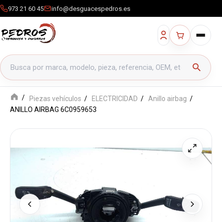
973 21 60 45
info@desguacespedros.es
Buscar productos
search
Piezas vehículos
ELECTRICIDAD
Anillo airbag
ANILLO AIRBAG 6C0959653