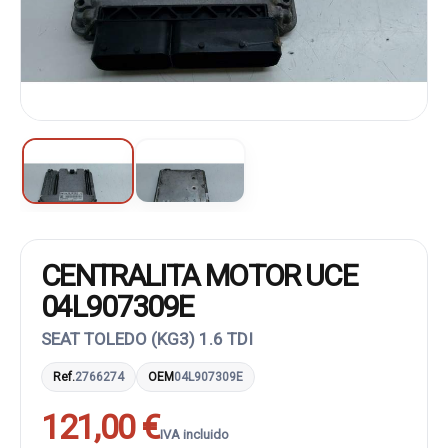
CENTRALITA MOTOR UCE
04L907309E
SEAT TOLEDO (KG3) 1.6 TDI
Ref.
2766274
OEM
04L907309E
121,00 €
IVA incluido