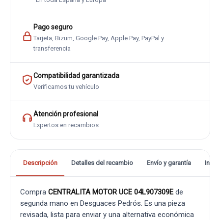
Pago seguro
Tarjeta, Bizum, Google Pay, Apple Pay, PayPal y
transferencia
Compatibilidad garantizada
Verificamos tu vehículo
Atención profesional
Expertos en recambios
Descripción
Detalles del recambio
Envío y garantía
Info
Compra
CENTRALITA MOTOR UCE 04L907309E
de
segunda mano en Desguaces Pedrós. Es una pieza
revisada, lista para enviar y una alternativa económica