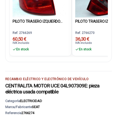
PILOTO TRASERO IZQUIERDO...
PILOTO TRASERO IZQUIER
Ref. 2766269
Ref. 2766270
60,50 €
36,30 €
IVA incluido
IVA incluido
En stock
En stock
RECAMBIO ELÉCTRICO Y ELECTRÓNICO DE VEHÍCULO
CENTRALITA MOTOR UCE 04L907309E: pieza
eléctrica usada compatible
Categoría
ELECTRICIDAD
Marca/Fabricante
SEAT
Referencia
2766274