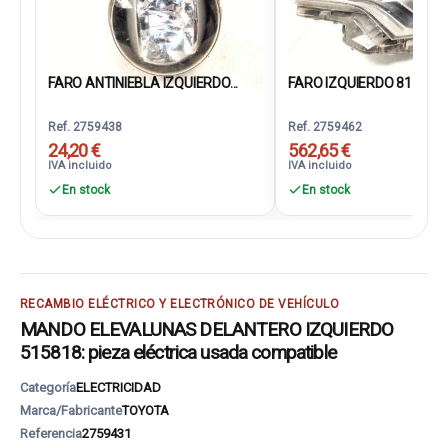
FARO ANTINIEBLA IZQUIERDO...
FARO IZQUIERDO 81160F
Ref. 2759438
Ref. 2759462
24,20 €
562,65 €
IVA incluido
IVA incluido
En stock
En stock
RECAMBIO ELÉCTRICO Y ELECTRÓNICO DE VEHÍCULO
MANDO ELEVALUNAS DELANTERO IZQUIERDO
515818: pieza eléctrica usada compatible
Categoría
ELECTRICIDAD
Marca/Fabricante
TOYOTA
Referencia
2759431