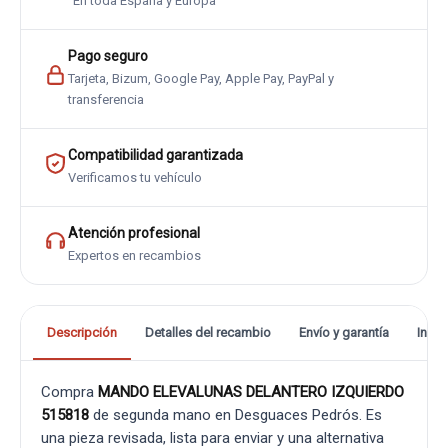
En toda España y Europa
Pago seguro
Tarjeta, Bizum, Google Pay, Apple Pay, PayPal y
transferencia
Compatibilidad garantizada
Verificamos tu vehículo
Atención profesional
Expertos en recambios
Descripción
Detalles del recambio
Envío y garantía
Info
Compra
MANDO ELEVALUNAS DELANTERO IZQUIERDO
515818
de segunda mano en Desguaces Pedrós. Es
una pieza revisada, lista para enviar y una alternativa