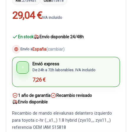
Ref.
2759431
OEM
515818
29,04 €
IVA incluido
En stock
Envío disponible 24/48h
España
(cambiar)
Envío a
Envió express
⚡
De 24h a 72h laborables. IVA incluido
7,26 €
1 año de garantía
Recambio revisado
Envío disponible
Recambio de mando elevalunas delantero izquierdo
para toyota c-hr (_x1_) 1.8 hybrid (zyx10_, zyx11_)
referencia OEM IAM 515818