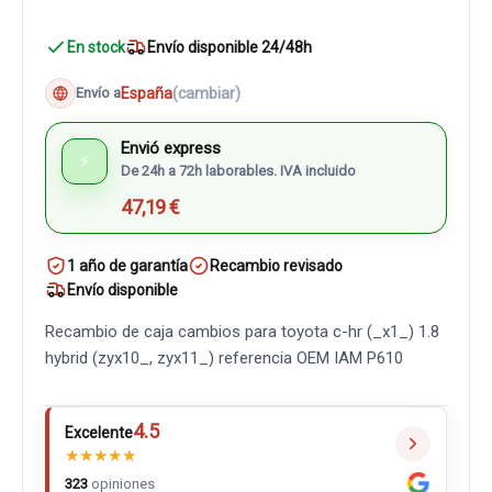
En stock
Envío disponible 24/48h
España
(cambiar)
Envío a
Envió express
⚡
De 24h a 72h laborables. IVA incluido
47,19 €
1 año de garantía
Recambio revisado
Envío disponible
Recambio de caja cambios para toyota c-hr (_x1_) 1.8
hybrid (zyx10_, zyx11_) referencia OEM IAM P610
4.5
Excelente
★
★
★
★
★
323
opiniones