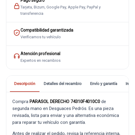
Pago seguro
Tarjeta, Bizum, Google Pay, Apple Pay, PayPal y
transferencia
Compatibilidad garantizada
Verificamos tu vehículo
Atención profesional
Expertos en recambios
Descripción
Detalles del recambio
Envío y garantía
Info
Compra
PARASOL DERECHO 74310F4010C0
de
segunda mano en Desguaces Pedrós. Es una pieza
revisada, lista para enviar y una alternativa económica
para reparar tu vehículo con garantía.
Antes de realizar el pedido, revisa la referencia interna,