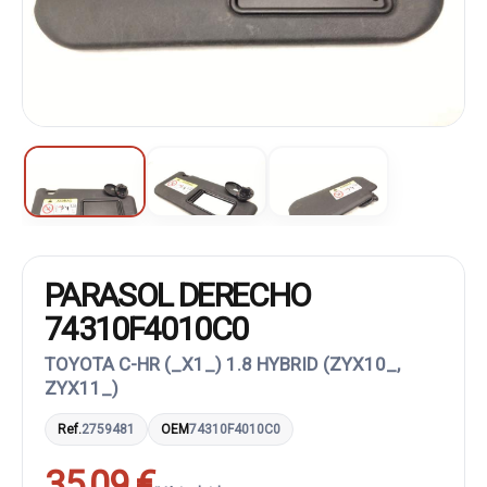
PARASOL DERECHO
74310F4010C0
TOYOTA C-HR (_X1_) 1.8 HYBRID (ZYX10_,
ZYX11_)
Ref.
2759481
OEM
74310F4010C0
35,09 €