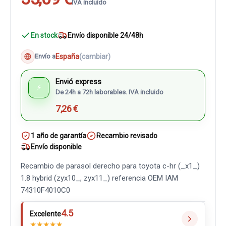
IVA incluido
En stock
Envío disponible 24/48h
España
(cambiar)
Envío a
Envió express
⚡
De 24h a 72h laborables. IVA incluido
7,26 €
1 año de garantía
Recambio revisado
Envío disponible
Recambio de parasol derecho para toyota c-hr (_x1_)
1.8 hybrid (zyx10_, zyx11_) referencia OEM IAM
74310F4010C0
4.5
Excelente
★
★
★
★
★