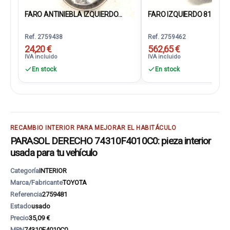
FARO ANTINIEBLA IZQUIERDO...
FARO IZQUIERDO 81160F
Ref. 2759438
Ref. 2759462
24,20 €
562,65 €
IVA incluido
IVA incluido
En stock
En stock
RECAMBIO INTERIOR PARA MEJORAR EL HABITÁCULO
PARASOL DERECHO 74310F4010C0: pieza interior
usada para tu vehículo
Categoría
INTERIOR
Marca/Fabricante
TOYOTA
Referencia
2759481
Estado
usado
Precio
35,09 €
MPN
74310F4010C0