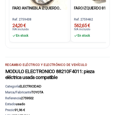
FARO ANTINIEBLA IZQUIERDO...
FARO IZQUIERDO 81160F
Ref. 2759438
Ref. 2759462
24,20 €
562,65 €
IVA incluido
IVA incluido
En stock
En stock
RECAMBIO ELÉCTRICO Y ELECTRÓNICO DE VEHÍCULO
MODULO ELECTRONICO 88210F4011: pieza
eléctrica usada compatible
Categoría
ELECTRICIDAD
Marca/Fabricante
TOYOTA
Referencia
2759502
Estado
usado
Precio
91,96 €