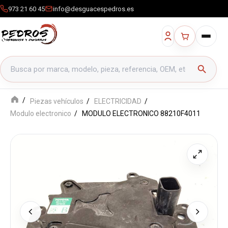
973 21 60 45
info@desguacespedros.es
Buscar productos
search
Piezas vehículos
ELECTRICIDAD
Modulo electronico
MODULO ELECTRONICO 88210F4011