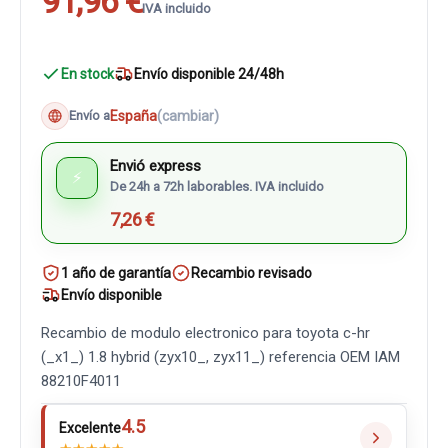
91,96 €
IVA incluido
En stock
Envío disponible 24/48h
España
(cambiar)
Envío a
Envió express
⚡
De 24h a 72h laborables. IVA incluido
7,26 €
1 año de garantía
Recambio revisado
Envío disponible
Recambio de modulo electronico para toyota c-hr
(_x1_) 1.8 hybrid (zyx10_, zyx11_) referencia OEM IAM
88210F4011
4.5
Excelente