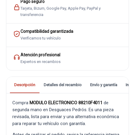
Pago seguro
Tarjeta, Bizum, Google Pay, Apple Pay, PayPal y
transferencia
Compatibilidad garantizada
Verificamos tu vehículo
Atención profesional
Expertos en recambios
Descripción
Detalles del recambio
Envío y garantía
Info
Compra
MODULO ELECTRONICO 88210F4011
de
segunda mano en Desguaces Pedrós. Es una pieza
revisada, lista para enviar y una alternativa económica
para reparar tu vehículo con garantía.
Antes de realizar el pedido, revisa la referencia interna,