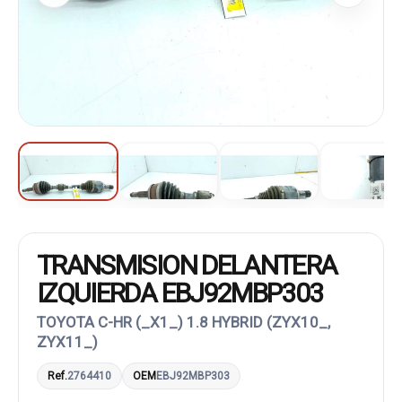
TRANSMISION DELANTERA
IZQUIERDA EBJ92MBP303
TOYOTA C-HR (_X1_) 1.8 HYBRID (ZYX10_,
ZYX11_)
Ref.
2764410
OEM
EBJ92MBP303