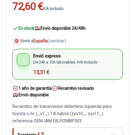
72,60 €
IVA incluido
En stock
Envío disponible 24/48h
España
(cambiar)
Envío a
Envió express
⚡
De 24h a 72h laborables. IVA incluido
13,31 €
1 año de garantía
Recambio revisado
Envío disponible
Recambio de transmision delantera izquierda para
toyota c-hr (_x1_) 1.8 hybrid (zyx10_, zyx11_)
referencia OEM IAM EBJ92MBP303
4.5