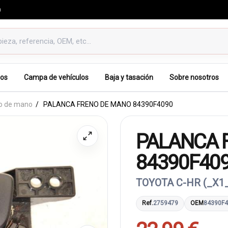
0
os
Campa de vehículos
Baja y tasación
Sobre nosotros
no de mano
PALANCA FRENO DE MANO 84390F4090
PALANCA 
84390F40
TOYOTA C-HR (_X1_
Ref.
2759479
OEM
84390F