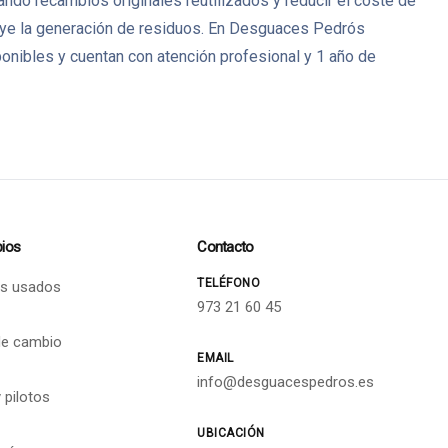
ando recambios originales reutilizados y reducir el coste de
ye la generación de residuos. En Desguaces Pedrós
nibles y cuentan con atención profesional y 1 año de
ios
Contacto
TELÉFONO
s usados
973 21 60 45
de cambio
EMAIL
info@desguacespedros.es
 pilotos
UBICACIÓN