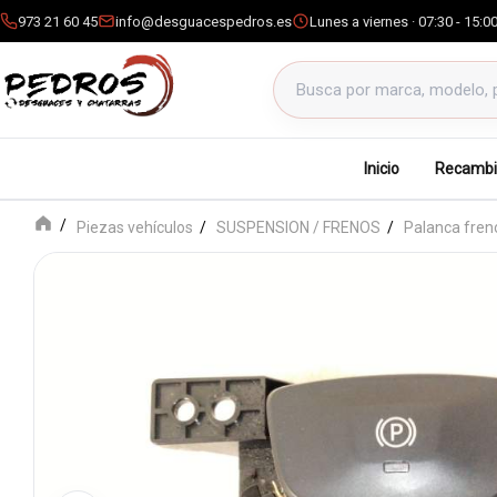
973 21 60 45
info@desguacespedros.es
Lunes a viernes · 07:30 - 15:0
Buscar productos
Inicio
Recambi
Piezas vehículos
SUSPENSION / FRENOS
Palanca fre