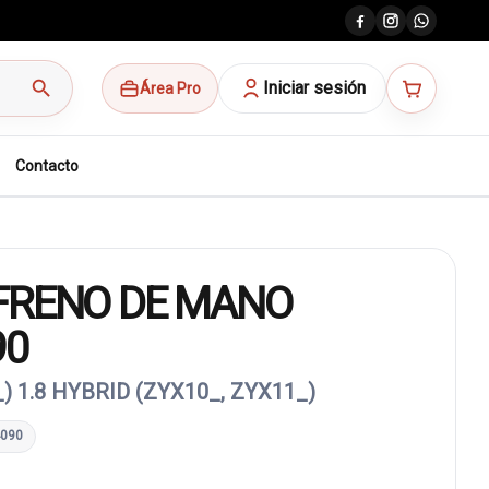
search
Iniciar sesión
Área Pro
Contacto
FRENO DE MANO
90
) 1.8 HYBRID (ZYX10_, ZYX11_)
4090