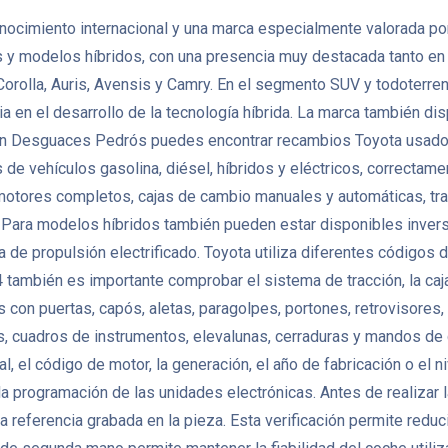
ocimiento internacional y una marca especialmente valorada por l
ivos y modelos híbridos, con una presencia muy destacada tanto en
Corolla, Auris, Avensis y Camry. En el segmento SUV y todoterren
ia en el desarrollo de la tecnología híbrida. La marca también
. En Desguaces Pedrós puedes encontrar recambios Toyota usados
ehículos gasolina, diésel, híbridos y eléctricos, correctamente
tores completos, cajas de cambio manuales y automáticas, trans
Para modelos híbridos también pueden estar disponibles invers
 de propulsión electrificado. Toyota utiliza diferentes códigos 
 también es importante comprobar el sistema de tracción, la caja
con puertas, capós, aletas, paragolpes, portones, retrovisores, 
as, cuadros de instrumentos, elevalunas, cerraduras y mandos de
al, el código de motor, la generación, el año de fabricación o e
o la programación de las unidades electrónicas. Antes de realiza
a referencia grabada en la pieza. Esta verificación permite redu