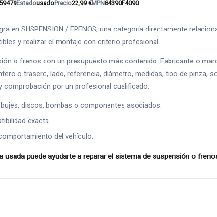
59479
Estado
usado
Precio
22,99 €
MPN
84390F4090
 SUSPENSION / FRENOS, una categoría directamente relacionada con
les y realizar el montaje con criterio profesional.
ión o frenos con un presupuesto más contenido. Fabricante o marc
ntero o trasero, lado, referencia, diámetro, medidas, tipo de pinza, s
 comprobación por un profesional cualificado.
 bujes, discos, bombas o componentes asociados.
ibilidad exacta.
comportamiento del vehículo.
sada puede ayudarte a reparar el sistema de suspensión o frenos c