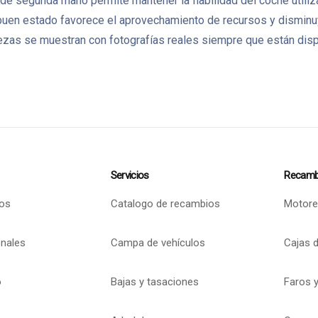
de segunda mano permite mantener la fiabilidad del coche utiliz
uen estado favorece el aprovechamiento de recursos y disminu
zas se muestran con fotografías reales siempre que están dispo
Servicios
Recamb
os
Catalogo de recambios
Motore
onales
Campa de vehículos
Cajas 
o
Bajas y tasaciones
Faros y