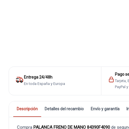
Pago s
Entrega 24/48h
Tarjeta,
En toda España y Europa
PayPal y
Descripción
Detalles del recambio
Envío y garantía
I
Compra
PALANCA FRENO DE MANO 84390F4090
de segun