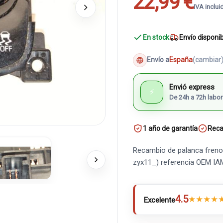
22,99 €
IVA inclui
En stock
Envío disponi
Envío a
España
(cambiar
Envió express
⚡
De 24h a 72h labor
1 año de garantía
Reca
Recambio de palanca freno 
zyx11_) referencia OEM I
4.5
★
★
★
★
Excelente