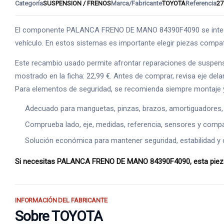
Categoría
SUSPENSION / FRENOS
Marca/Fabricante
TOYOTA
Referencia
27
El componente PALANCA FRENO DE MANO 84390F4090 se integra en
vehículo. En estos sistemas es importante elegir piezas compatib
Este recambio usado permite afrontar reparaciones de suspens
mostrado en la ficha: 22,99 €. Antes de comprar, revisa eje dela
Para elementos de seguridad, se recomienda siempre montaje y
Adecuado para manguetas, pinzas, brazos, amortiguadores,
Comprueba lado, eje, medidas, referencia, sensores y compat
Solución económica para mantener seguridad, estabilidad y 
Si necesitas PALANCA FRENO DE MANO 84390F4090, esta pieza u
INFORMACIÓN DEL FABRICANTE
Sobre TOYOTA