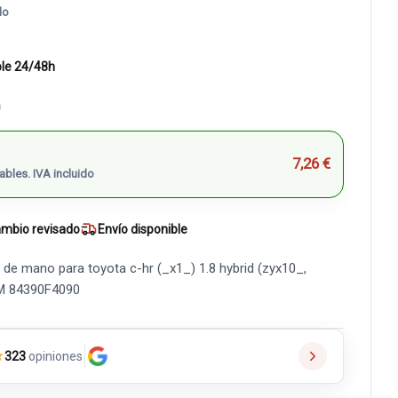
do
ble 24/48h
)
7,26 €
ables. IVA incluido
mbio revisado
Envío disponible
de mano para toyota c-hr (_x1_) 1.8 hybrid (zyx10_,
AM 84390F4090
★
323
opiniones