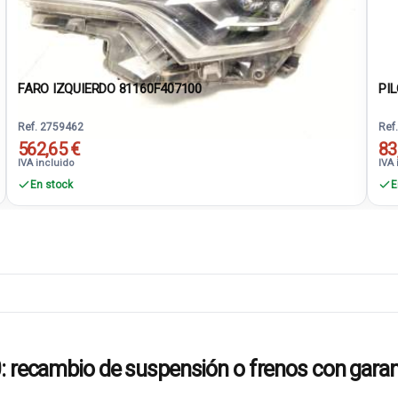
FARO IZQUIERDO 81160F407100
PIL
Ref. 2759462
Ref
562,65 €
83
IVA incluido
IVA 
En stock
E
cambio de suspensión o frenos con garan