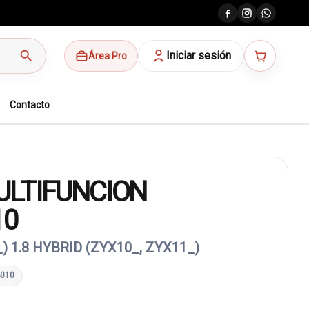
search
Iniciar sesión
Área Pro
Contacto
LTIFUNCION
10
) 1.8 HYBRID (ZYX10_, ZYX11_)
4010