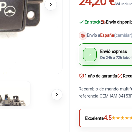
24,20 €
IVA inclui
En stock
Envío disponi
Envío a
España
(cambiar
Envió express
⚡
De 24h a 72h labor
1 año de garantía
Reca
Recambio de mando multifun
referencia OEM IAM 84153
4.5
★
★
★
★
Excelente