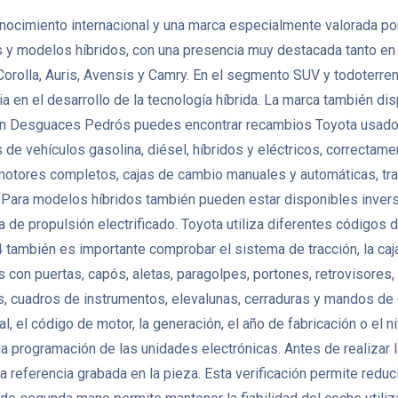
ocimiento internacional y una marca especialmente valorada por l
ivos y modelos híbridos, con una presencia muy destacada tanto en
Corolla, Auris, Avensis y Camry. En el segmento SUV y todoterren
ia en el desarrollo de la tecnología híbrida. La marca también
. En Desguaces Pedrós puedes encontrar recambios Toyota usados
ehículos gasolina, diésel, híbridos y eléctricos, correctamente
tores completos, cajas de cambio manuales y automáticas, trans
Para modelos híbridos también pueden estar disponibles invers
 de propulsión electrificado. Toyota utiliza diferentes códigos 
 también es importante comprobar el sistema de tracción, la caja
con puertas, capós, aletas, paragolpes, portones, retrovisores, 
as, cuadros de instrumentos, elevalunas, cerraduras y mandos de
al, el código de motor, la generación, el año de fabricación o e
o la programación de las unidades electrónicas. Antes de realiza
a referencia grabada en la pieza. Esta verificación permite redu