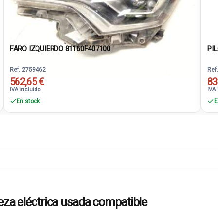
FARO IZQUIERDO 81160F407100
PIL
Ref. 2759462
Ref
562,65 €
83
IVA incluido
IVA 
En stock
E
 eléctrica usada compatible