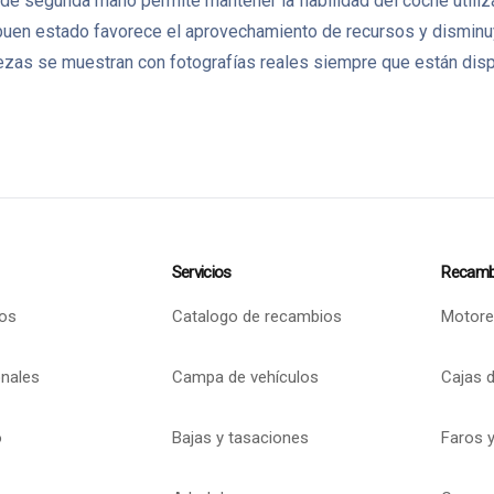
de segunda mano permite mantener la fiabilidad del coche utiliz
uen estado favorece el aprovechamiento de recursos y disminu
zas se muestran con fotografías reales siempre que están dispo
Servicios
Recamb
os
Catalogo de recambios
Motore
onales
Campa de vehículos
Cajas 
o
Bajas y tasaciones
Faros y