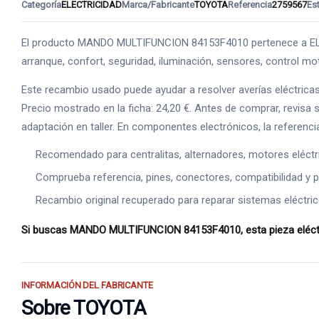
Categoría
ELECTRICIDAD
Marca/Fabricante
TOYOTA
Referencia
2759567
Es
El producto MANDO MULTIFUNCION 84153F4010 pertenece a ELECTR
arranque, confort, seguridad, iluminación, sensores, control mo
Este recambio usado puede ayudar a resolver averías eléctrica
Precio mostrado en la ficha: 24,20 €. Antes de comprar, revisa 
adaptación en taller. En componentes electrónicos, la referenci
Recomendado para centralitas, alternadores, motores eléct
Comprueba referencia, pines, conectores, compatibilidad y p
Recambio original recuperado para reparar sistemas eléctric
Si buscas MANDO MULTIFUNCION 84153F4010, esta pieza eléctric
INFORMACIÓN DEL FABRICANTE
Sobre TOYOTA