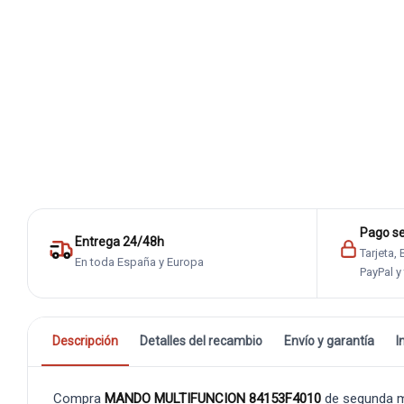
Pago s
Entrega 24/48h
Tarjeta,
En toda España y Europa
PayPal y
Descripción
Detalles del recambio
Envío y garantía
I
Compra
MANDO MULTIFUNCION 84153F4010
de segunda m