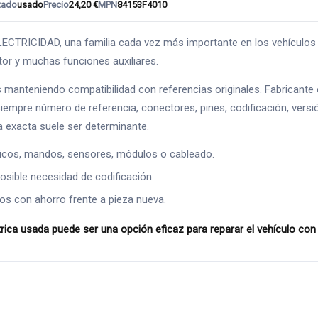
tado
usado
Precio
24,20 €
MPN
84153F4010
ICIDAD, una familia cada vez más importante en los vehículos act
tor y muchas funciones auxiliares.
s manteniendo compatibilidad con referencias originales. Fabricant
siempre número de referencia, conectores, pines, codificación, versi
a exacta suele ser determinante.
ricos, mandos, sensores, módulos o cableado.
osible necesidad de codificación.
os con ahorro frente a pieza nueva.
a usada puede ser una opción eficaz para reparar el vehículo con u