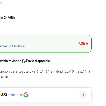
do
ble 24/48h
)
7,26 €
ables. IVA incluido
mbio revisado
Envío disponible
cion para toyota c-hr (_x1_) 1.8 hybrid (zyx10_, zyx11_)
F4010
★
323
opiniones