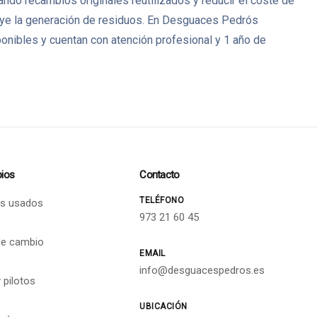
ando recambios originales reutilizados y reducir el coste de
ye la generación de residuos. En Desguaces Pedrós
nibles y cuentan con atención profesional y 1 año de
ios
Contacto
TELÉFONO
s usados
973 21 60 45
de cambio
EMAIL
info@desguacespedros.es
 pilotos
UBICACIÓN