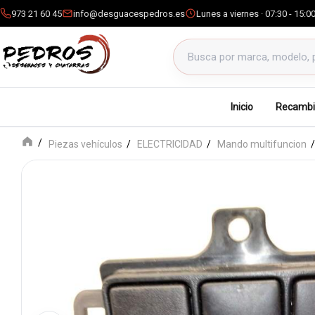
973 21 60 45
info@desguacespedros.es
Lunes a viernes · 07:30 - 15:0
Buscar productos
Inicio
Recambi
Piezas vehículos
ELECTRICIDAD
Mando multifuncion