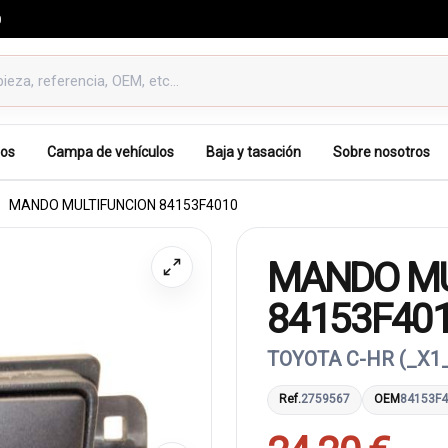
0
os
Campa de vehículos
Baja y tasación
Sobre nosotros
MANDO MULTIFUNCION 84153F4010
MANDO MU
84153F40
TOYOTA C-HR (_X1_
Ref.
2759567
OEM
84153F