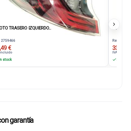
OTO TRASERO IZQUIERDO...
LUZ INTE
. 2759466
Ref. 27594
,49 €
33,88 €
incluido
IVA incluido
n stock
En stock
on garantía