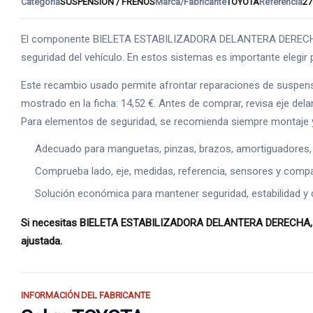
Categoría
SUSPENSION / FRENOS
Marca/Fabricante
TOYOTA
Referencia
27
El componente BIELETA ESTABILIZADORA DELANTERA DERECHA se i
seguridad del vehículo. En estos sistemas es importante elegir p
Este recambio usado permite afrontar reparaciones de suspens
mostrado en la ficha: 14,52 €. Antes de comprar, revisa eje dela
Para elementos de seguridad, se recomienda siempre montaje y
Adecuado para manguetas, pinzas, brazos, amortiguadores,
Comprueba lado, eje, medidas, referencia, sensores y compat
Solución económica para mantener seguridad, estabilidad y 
Si necesitas BIELETA ESTABILIZADORA DELANTERA DERECHA, esta
ajustada.
INFORMACIÓN DEL FABRICANTE