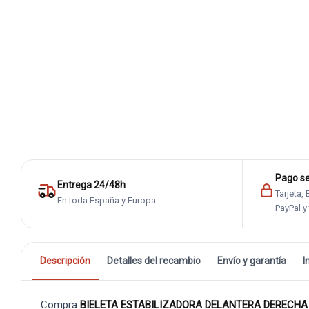
Pago s
Entrega 24/48h
Tarjeta,
En toda España y Europa
PayPal y
Descripción
Detalles del recambio
Envío y garantía
I
Compra
BIELETA ESTABILIZADORA DELANTERA DERECH