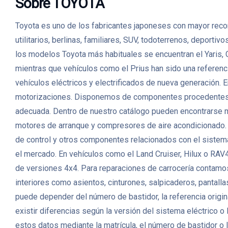
Sobre TOYOTA
Toyota es uno de los fabricantes japoneses con mayor recon
utilitarios, berlinas, familiares, SUV, todoterrenos, deport
los modelos Toyota más habituales se encuentran el Yaris, 
mientras que vehículos como el Prius han sido una referenc
vehículos eléctricos y electrificados de nueva generación
motorizaciones. Disponemos de componentes procedentes de v
adecuada. Dentro de nuestro catálogo pueden encontrarse mo
motores de arranque y compresores de aire acondicionado. 
de control y otros componentes relacionados con el sistema
el mercado. En vehículos como el Land Cruiser, Hilux o RAV4
de versiones 4x4. Para reparaciones de carrocería contamos 
interiores como asientos, cinturones, salpicaderos, pantall
puede depender del número de bastidor, la referencia origin
existir diferencias según la versión del sistema eléctrico 
estos datos mediante la matrícula, el número de bastidor o l