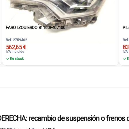
FARO IZQUIERDO 81160F407100
PIL
Ref. 2759462
Ref
562,65 €
83
IVA incluido
IVA 
En stock
E
ECHA: recambio de suspensión o frenos c