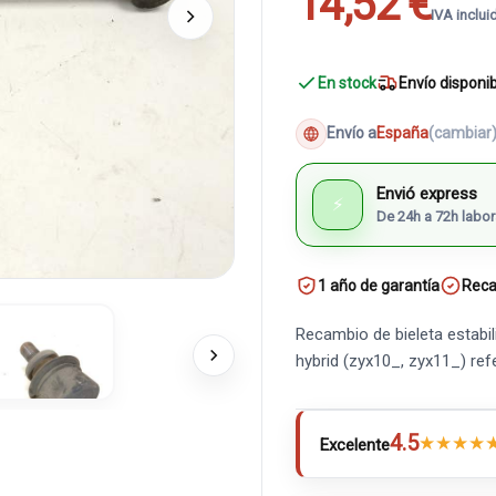
14,52 €
IVA inclui
En stock
Envío disponi
Envío a
España
(cambiar
Envió express
⚡
De 24h a 72h labor
1 año de garantía
Reca
Recambio de bieleta estabil
hybrid (zyx10_, zyx11_) re
4.5
★
★
★
★
Excelente