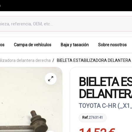
0
os
Campa de vehículos
Baja y tasación
Sobre nosotros
ilizadora delantera derecha
BIELETA ESTABILIZADORA DELANTERA
BIELETA E
DELANTER
TOYOTA C-HR (_X1_
Ref.
2763141