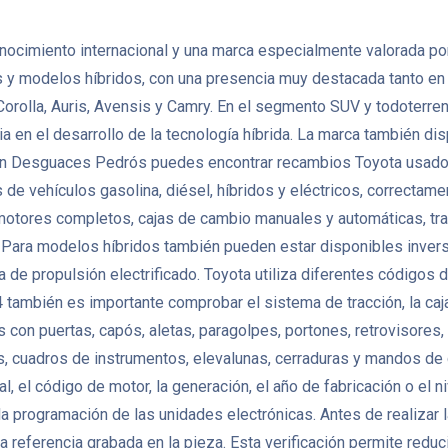
ocimiento internacional y una marca especialmente valorada por l
ivos y modelos híbridos, con una presencia muy destacada tanto en
Corolla, Auris, Avensis y Camry. En el segmento SUV y todoterren
ia en el desarrollo de la tecnología híbrida. La marca también
. En Desguaces Pedrós puedes encontrar recambios Toyota usados
ehículos gasolina, diésel, híbridos y eléctricos, correctamente
tores completos, cajas de cambio manuales y automáticas, trans
Para modelos híbridos también pueden estar disponibles invers
 de propulsión electrificado. Toyota utiliza diferentes códigos 
 también es importante comprobar el sistema de tracción, la caja
con puertas, capós, aletas, paragolpes, portones, retrovisores, 
as, cuadros de instrumentos, elevalunas, cerraduras y mandos de
al, el código de motor, la generación, el año de fabricación o e
o la programación de las unidades electrónicas. Antes de realiza
a referencia grabada en la pieza. Esta verificación permite redu