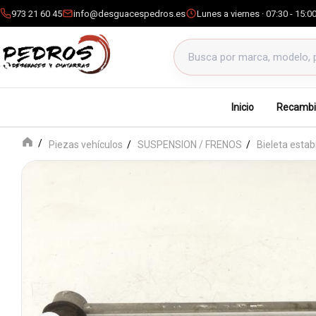
973 21 60 45
info@desguacespedros.es
Lunes a viernes · 07:30 - 15:0
Buscar productos
Inicio
Recambi
Piezas vehículos
SUSPENSION / FRENOS
Bieleta estab