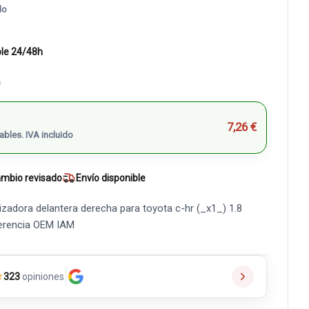
do
ble 24/48h
)
7,26 €
ables. IVA incluido
mbio revisado
Envío disponible
izadora delantera derecha para toyota c-hr (_x1_) 1.8
ferencia OEM IAM
★
323
opiniones