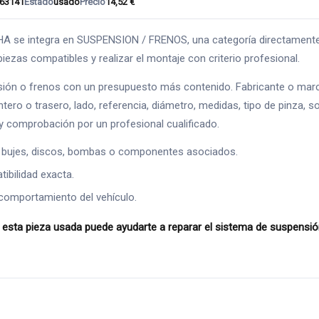
63141
Estado
usado
Precio
14,52 €
ntegra en SUSPENSION / FRENOS, una categoría directamente relaci
iezas compatibles y realizar el montaje con criterio profesional.
ión o frenos con un presupuesto más contenido. Fabricante o marc
ntero o trasero, lado, referencia, diámetro, medidas, tipo de pinza, s
 comprobación por un profesional cualificado.
 bujes, discos, bombas o componentes asociados.
ibilidad exacta.
comportamiento del vehículo.
 pieza usada puede ayudarte a reparar el sistema de suspensión 