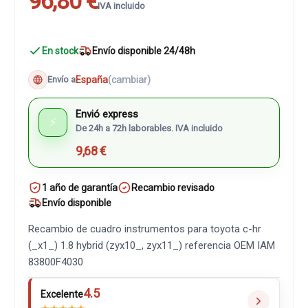
96,80 €
IVA incluido
En stock
Envío disponible 24/48h
España
(cambiar)
Envío a
Envió express
⚡
De 24h a 72h laborables. IVA incluido
9,68 €
1 año de garantía
Recambio revisado
Envío disponible
Recambio de cuadro instrumentos para toyota c-hr
(_x1_) 1.8 hybrid (zyx10_, zyx11_) referencia OEM IAM
83800F4030
4.5
Excelente