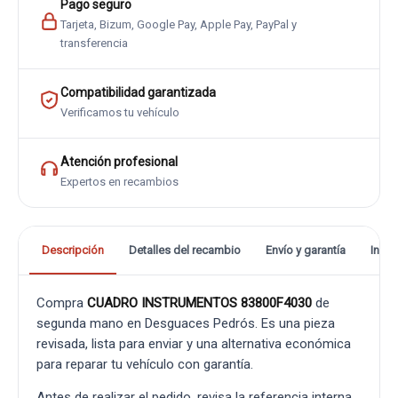
Pago seguro
Tarjeta, Bizum, Google Pay, Apple Pay, PayPal y
transferencia
Compatibilidad garantizada
Verificamos tu vehículo
Atención profesional
Expertos en recambios
Descripción
Detalles del recambio
Envío y garantía
Info
Compra
CUADRO INSTRUMENTOS 83800F4030
de
segunda mano en Desguaces Pedrós. Es una pieza
revisada, lista para enviar y una alternativa económica
para reparar tu vehículo con garantía.
Antes de realizar el pedido, revisa la referencia interna,