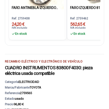
FARO ANTINIEBLA IZQUIERDO...
FARO IZQUIERDO 81160F
Ref. 2759438
Ref. 2759462
24,20 €
562,65 €
IVA incluido
IVA incluido
En stock
En stock
RECAMBIO ELÉCTRICO Y ELECTRÓNICO DE VEHÍCULO
CUADRO INSTRUMENTOS 83800F4030: pieza
eléctrica usada compatible
Categoría
ELECTRICIDAD
Marca/Fabricante
TOYOTA
Referencia
2759565
Estado
usado
Precio
96,80 €