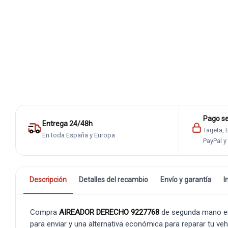
Pago s
Entrega 24/48h
Tarjeta,
En toda España y Europa
PayPal y
Descripción
Detalles del recambio
Envío y garantía
I
Compra
AIREADOR DERECHO 9227768
de segunda mano en
para enviar y una alternativa económica para reparar tu veh