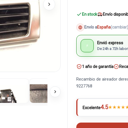
En stock
Envío disponi
Envío a
España
(cambiar
Envió express
⚡
De 24h a 72h labor
1 año de garantía
Reca
Recambio de aireador dere
9227768
4.5
★
★
★
★
Excelente