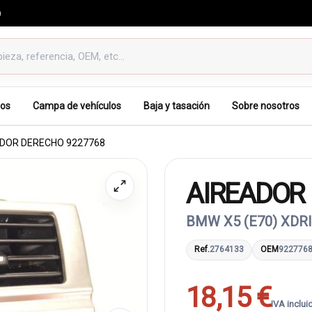
0
os
Campa de vehículos
Baja y tasación
Sobre nosotros
DOR DERECHO 9227768
AIREADOR
BMW X5 (E70) XDRI
Ref.
2764133
OEM
922776
18,15 €
IVA inclui