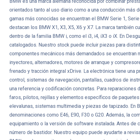
BMW es una marca alemana reconocida por combinar prestacio
orientados tanto al uso diario como a una conducción más d
gamas más conocidas se encuentran el BMW Serie 1, Serie 3
destacan los BMW X1, X3, X5, X6 y X7. La marca también cu
dentro de la familia BMW i, como el i3, i4, iX3 o iX. En
catalogados. Nuestro stock puede incluir piezas para distint
componentes mecánicos más demandados se encuentran motor
inyectores, alternadores, motores de arranque y compresor
frenado y tracción integral xDrive. La electrónica tiene un
control, sistemas de navegación, pantallas, cuadros de in
una referencia y codificación concretas. Para reparaciones d
faros, pilotos, rejillas y elementos específicos de paquetes
elevalunas, sistemas multimedia y piezas de tapizado. En
denominaciones como E46, E90, F30 o G20. Además, la compati
equipamiento o la versión de software instalada. Antes de
número de bastidor. Nuestro equipo puede ayudarte a revisar