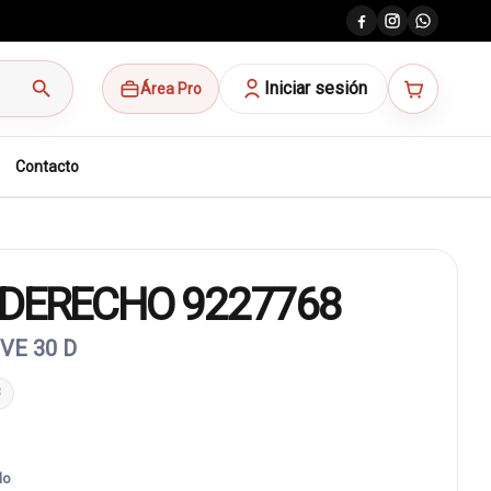
search
Iniciar sesión
Área Pro
Contacto
 DERECHO 9227768
VE 30 D
8
do