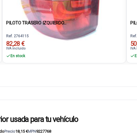
PILOTO TRASERO IZQUIERDO...
PIL
Ref. 2764115
Ref
82,28 €
50
IVA incluido
IVA 
En stock
E
r usada para tu vehículo
do
Precio
18,15 €
MPN
9227768