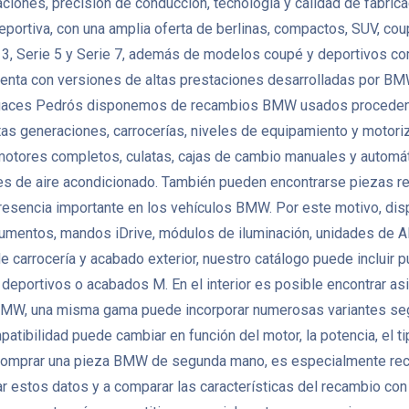
nes, precisión de conducción, tecnología y calidad de fabricació
eportiva, con una amplia oferta de berlinas, compactos, SUV, co
, Serie 5 y Serie 7, además de modelos coupé y deportivos como
enta con versiones de altas prestaciones desarrolladas por BMW
 Desguaces Pedrós disponemos de recambios BMW usados proceden
as generaciones, carrocerías, niveles de equipamiento y motoriza
es completos, culatas, cajas de cambio manuales y automáticas
es de aire acondicionado. También pueden encontrarse piezas re
a presencia importante en los vehículos BMW. Por este motivo, d
strumentos, mandos iDrive, módulos de iluminación, unidades de
e carrocería y acabado exterior, nuestro catálogo puede incluir p
 deportivos o acabados M. En el interior es posible encontrar asi
 BMW, una misma gama puede incorporar numerosas variantes seg
bilidad puede cambiar en función del motor, la potencia, el tipo 
 comprar una pieza BMW de segunda mano, es especialmente recome
 estos datos y a comparar las características del recambio con l