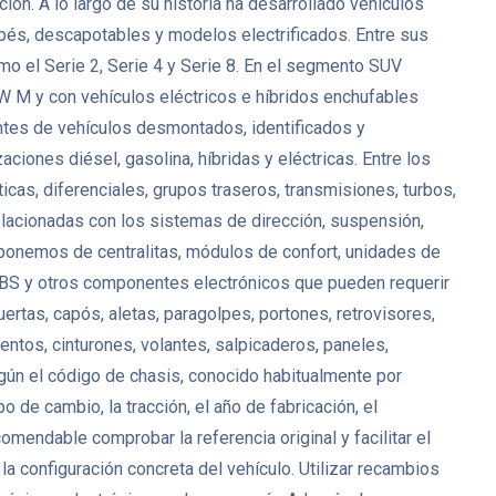
n. A lo largo de su historia ha desarrollado vehículos
upés, descapotables y modelos electrificados. Entre sus
 el Serie 2, Serie 4 y Serie 8. En el segmento SUV
 M y con vehículos eléctricos e híbridos enchufables
tes de vehículos desmontados, identificados y
ciones diésel, gasolina, híbridas y eléctricas. Entre los
, diferenciales, grupos traseros, transmisiones, turbos,
lacionadas con los sistemas de dirección, suspensión,
isponemos de centralitas, módulos de confort, unidades de
 ABS y otros componentes electrónicos que pueden requerir
uertas, capós, aletas, paragolpes, portones, retrovisores,
entos, cinturones, volantes, salpicaderos, paneles,
ún el código de chasis, conocido habitualmente por
de cambio, la tracción, el año de fabricación, el
ndable comprobar la referencia original y facilitar el
a configuración concreta del vehículo. Utilizar recambios