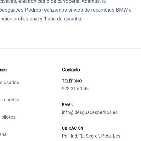
icas, electrónicas o de carrocería. Además, la
s. En Desguaces Pedrós realizamos envíos de recambios BMW a
ción profesional y 1 año de garantía.
ios
Contacto
TELÉFONO
s usados
973 21 60 45
de cambio
EMAIL
info@desguacespedros.es
 pilotos
UBICACIÓN
ería
Pol. Ind. "El Segre", Ptda. Les