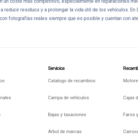
un coste más competitivo, especialmente en reparaciones mecán
 a reducir residuos y a prolongar la vida útil de los vehículo
on fotografías reales siempre que es posible y cuentan con aten
Servicios
Recamb
os
Catalogo de recambios
Motore
onales
Campa de vehículos
Cajas 
o
Bajas y tasaciones
Faros y
Arbol de marcas
Carroc