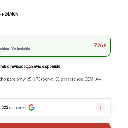
ble 24/48h
)
7,26 €
ables. IVA incluido
mbio revisado
Envío disponible
cho para bmw x5 (e70) xdrive 30 d referencia OEM IAM
★
323
opiniones