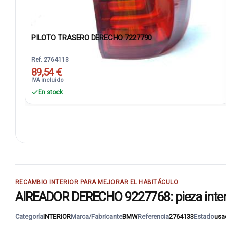
PILOTO TRASERO DERECHO 7227790
Ref. 2764113
89,54 €
IVA incluido
En stock
RECAMBIO INTERIOR PARA MEJORAR EL HABITÁCULO
AIREADOR DERECHO 9227768: pieza interio
Categoría
INTERIOR
Marca/Fabricante
BMW
Referencia
2764133
Estado
usa