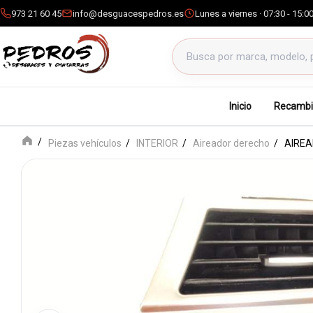
973 21 60 45
info@desguacespedros.es
Lunes a viernes · 07:30 - 15:0
Buscar productos
Inicio
Recambi
Piezas vehículos
INTERIOR
Aireador derecho
AIREA