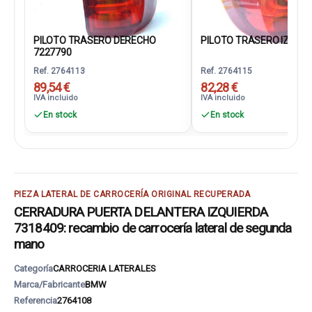
PILOTO TRASERO DERECHO
PILOTO TRASERO IZQUIER
7227790
Ref. 2764113
Ref. 2764115
89,54 €
82,28 €
IVA incluido
IVA incluido
En stock
En stock
PIEZA LATERAL DE CARROCERÍA ORIGINAL RECUPERADA
CERRADURA PUERTA DELANTERA IZQUIERDA
7318409: recambio de carrocería lateral de segunda
mano
Categoría
CARROCERIA LATERALES
Marca/Fabricante
BMW
Referencia
2764108