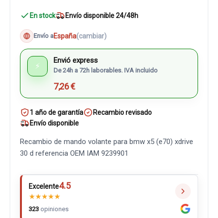
En stock
Envío disponible 24/48h
España
(cambiar)
Envío a
Envió express
⚡
De 24h a 72h laborables. IVA incluido
7,26 €
1 año de garantía
Recambio revisado
Envío disponible
Recambio de mando volante para bmw x5 (e70) xdrive
30 d referencia OEM IAM 9239901
4.5
Excelente
★
★
★
★
★
323
opiniones