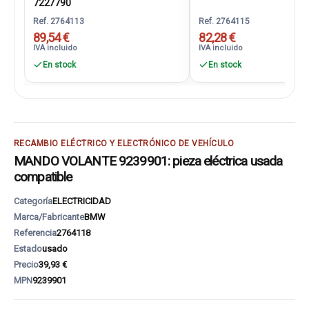
7227790
Ref. 2764113
Ref. 2764115
89,54 €
82,28 €
IVA incluido
IVA incluido
En stock
En stock
RECAMBIO ELÉCTRICO Y ELECTRÓNICO DE VEHÍCULO
MANDO VOLANTE 9239901: pieza eléctrica usada
compatible
Categoría
ELECTRICIDAD
Marca/Fabricante
BMW
Referencia
2764118
Estado
usado
Precio
39,93 €
MPN
9239901