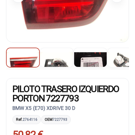
PILOTO TRASERO IZQUIERDO
PORTON 7227793
BMW X5 (E70) XDRIVE 30 D
Ref.
2764116
OEM
7227793
50,82 €