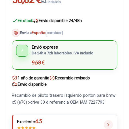
IVA incluido
En stock
Envío disponible 24/48h
España
(cambiar)
Envío a
Envió express
⚡
De 24h a 72h laborables. IVA incluido
9,68 €
1 año de garantía
Recambio revisado
Envío disponible
Recambio de piloto trasero izquierdo porton para bmw
x5 (e70) xdrive 30 d referencia OEM IAM 7227793
4.5
Excelente
★
★
★
★
★