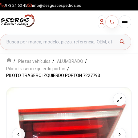
973 21 60 45
info@desguacespedros.es
Buscar productos
search
Piezas vehículos
ALUMBRADO
Piloto trasero izquierdo porton
PILOTO TRASERO IZQUIERDO PORTON 7227793