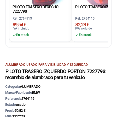
PILOTO TRASERO DERECHO
PILOTO TRASERO IZQUIER
7227790
Ref. 2764113
Ref. 2764115
89,54 €
82,28 €
IVA incluido
IVA incluido
En stock
En stock
ALUMBRADO USADO PARA VISIBILIDAD Y SEGURIDAD
PILOTO TRASERO IZQUIERDO PORTON 7227793:
recambio de alumbrado para tu vehículo
Categoría
ALUMBRADO
Marca/Fabricante
BMW
Referencia
2764116
Estado
usado
Precio
50,82 €
MPN
7227793