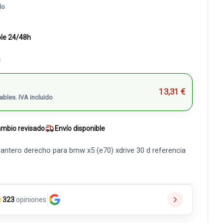
do
ble 24/48h
)
13,31 €
ables. IVA incluido
mbio revisado
Envío disponible
antero derecho para bmw x5 (e70) xdrive 30 d referencia
★
323
opiniones