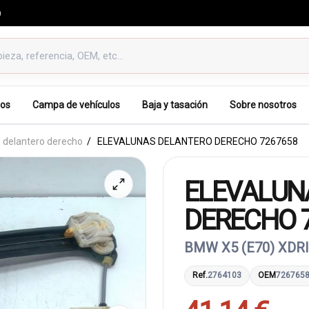
0
os
Campa de vehículos
Baja y tasación
Sobre nosotros
 delantero derecho
ELEVALUNAS DELANTERO DERECHO 7267658
ELEVALUN
DERECHO 
BMW X5 (E70) XDRI
Ref.
2764103
OEM
726765