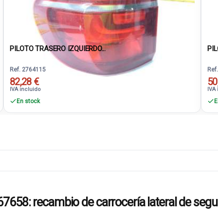
PILOTO TRASERO IZQUIERDO...
PIL
Ref. 2764115
Ref
82,28 €
50
IVA incluido
IVA 
En stock
E
: recambio de carrocería lateral de seg