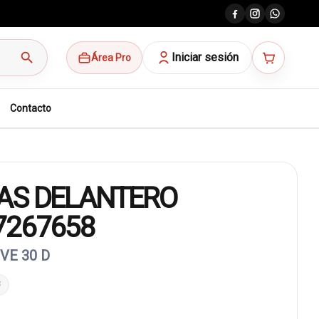
search
Iniciar sesión
Área Pro
Contacto
AS DELANTERO
7267658
VE 30 D
8