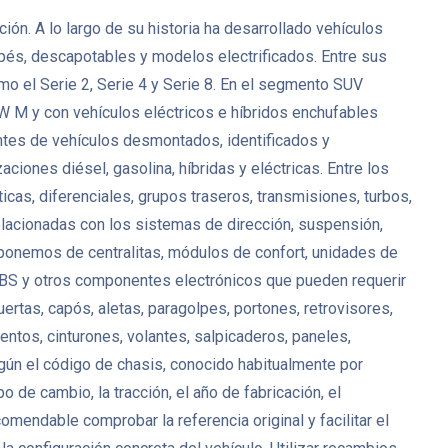
n. A lo largo de su historia ha desarrollado vehículos
upés, descapotables y modelos electrificados. Entre sus
 el Serie 2, Serie 4 y Serie 8. En el segmento SUV
 M y con vehículos eléctricos e híbridos enchufables
tes de vehículos desmontados, identificados y
ciones diésel, gasolina, híbridas y eléctricas. Entre los
, diferenciales, grupos traseros, transmisiones, turbos,
lacionadas con los sistemas de dirección, suspensión,
isponemos de centralitas, módulos de confort, unidades de
 ABS y otros componentes electrónicos que pueden requerir
uertas, capós, aletas, paragolpes, portones, retrovisores,
entos, cinturones, volantes, salpicaderos, paneles,
ún el código de chasis, conocido habitualmente por
de cambio, la tracción, el año de fabricación, el
ndable comprobar la referencia original y facilitar el