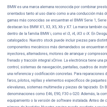
BMW es una marca alemana reconocida por combinar prestacio
orientados tanto al uso diario como a una conducción más d
gamas más conocidas se encuentran el BMW Serie 1, Serie 3
destacan los BMW X1, X3, X5, X6 y X7. La marca también cu
dentro de la familia BMW i, como el i3, i4, iX3 o iX. En
catalogados. Nuestro stock puede incluir piezas para distint
componentes mecánicos más demandados se encuentran motor
inyectores, alternadores, motores de arranque y compresor
frenado y tracción integral xDrive. La electrónica tiene un
control, sistemas de navegación, pantallas, cuadros de in
una referencia y codificación concretas. Para reparaciones d
faros, pilotos, rejillas y elementos específicos de paquetes
elevalunas, sistemas multimedia y piezas de tapizado. En
denominaciones como E46, E90, F30 o G20. Además, la compati
equipamiento o la versión de software instalada. Antes de