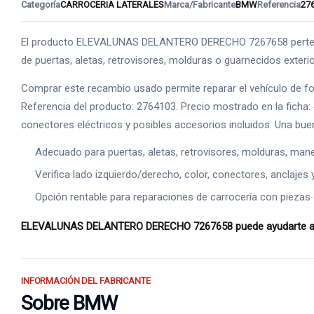
Categoría
CARROCERIA LATERALES
Marca/Fabricante
BMW
Referencia
27
El producto ELEVALUNAS DELANTERO DERECHO 7267658 pertenece
de puertas, aletas, retrovisores, molduras o guarnecidos exterior
Comprar este recambio usado permite reparar el vehículo de 
Referencia del producto: 2764103. Precio mostrado en la ficha:
conectores eléctricos y posibles accesorios incluidos. Una bue
Adecuado para puertas, aletas, retrovisores, molduras, manet
Verifica lado izquierdo/derecho, color, conectores, anclajes 
Opción rentable para reparaciones de carrocería con piezas o
ELEVALUNAS DELANTERO DERECHO 7267658 puede ayudarte a recu
INFORMACIÓN DEL FABRICANTE
Sobre BMW