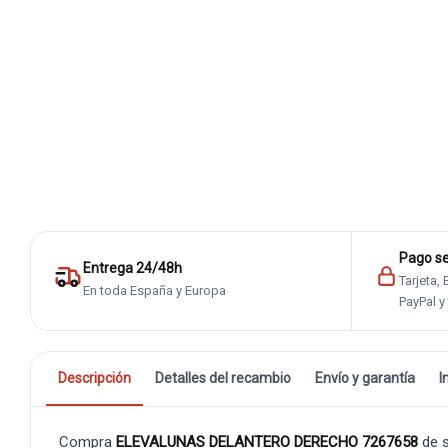
Pago s
Entrega 24/48h
Tarjeta,
En toda España y Europa
PayPal y
Descripción
Detalles del recambio
Envío y garantía
I
Compra
ELEVALUNAS DELANTERO DERECHO 7267658
de 