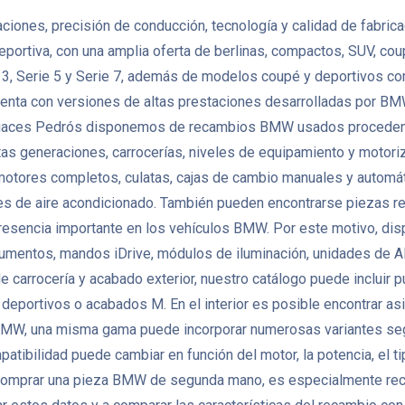
nes, precisión de conducción, tecnología y calidad de fabricació
eportiva, con una amplia oferta de berlinas, compactos, SUV, co
, Serie 5 y Serie 7, además de modelos coupé y deportivos como
enta con versiones de altas prestaciones desarrolladas por BMW
 Desguaces Pedrós disponemos de recambios BMW usados proceden
as generaciones, carrocerías, niveles de equipamiento y motoriza
es completos, culatas, cajas de cambio manuales y automáticas
es de aire acondicionado. También pueden encontrarse piezas re
a presencia importante en los vehículos BMW. Por este motivo, d
strumentos, mandos iDrive, módulos de iluminación, unidades de
e carrocería y acabado exterior, nuestro catálogo puede incluir p
 deportivos o acabados M. En el interior es posible encontrar asi
 BMW, una misma gama puede incorporar numerosas variantes seg
bilidad puede cambiar en función del motor, la potencia, el tipo 
 comprar una pieza BMW de segunda mano, es especialmente recome