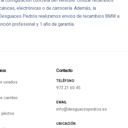
a configuración concreta del vehículo. Utilizar recambios
icas, electrónicas o de carrocería. Además, la
s. En Desguaces Pedrós realizamos envíos de recambios BMW a
ción profesional y 1 año de garantía.
ios
Contacto
TELÉFONO
s usados
973 21 60 45
de cambio
EMAIL
info@desguacespedros.es
 pilotos
UBICACIÓN