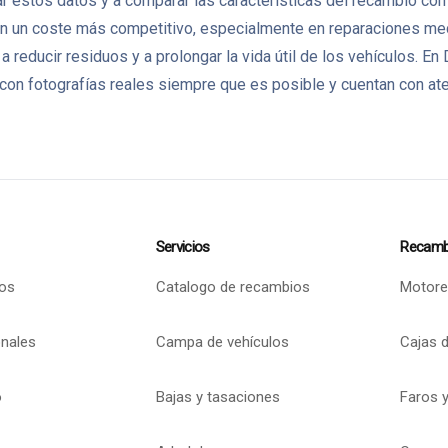
 estos datos y a comparar las características del recambio con l
un coste más competitivo, especialmente en reparaciones mecán
 a reducir residuos y a prolongar la vida útil de los vehículo
on fotografías reales siempre que es posible y cuentan con aten
Servicios
Recamb
os
Catalogo de recambios
Motore
onales
Campa de vehículos
Cajas 
o
Bajas y tasaciones
Faros y