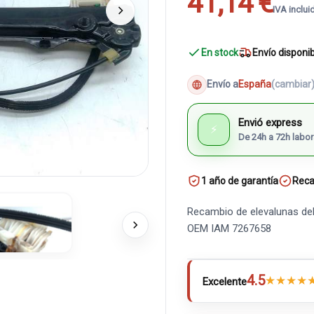
41,14 €
IVA inclui
En stock
Envío disponi
Envío a
España
(cambiar
Envió express
⚡
De 24h a 72h labor
1 año de garantía
Reca
Recambio de elevalunas del
OEM IAM 7267658
4.5
★
★
★
★
Excelente