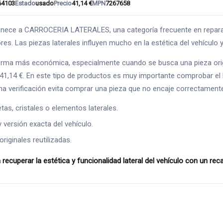
64103
Estado
usado
Precio
41,14 €
MPN
7267658
 a CARROCERIA LATERALES, una categoría frecuente en reparacion
es. Las piezas laterales influyen mucho en la estética del vehículo y 
forma más económica, especialmente cuando se busca una pieza orig
 41,14 €. En este tipo de productos es muy importante comprobar el 
na verificación evita comprar una pieza que no encaje correctament
as, cristales o elementos laterales.
y versión exacta del vehículo.
riginales reutilizadas.
perar la estética y funcionalidad lateral del vehículo con un re