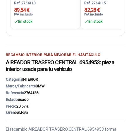
Ref. 2764113
Ref. 2764115
89,54 €
82,28 €
IVA incluido
IVA incluido
En stock
En stock
RECAMBIO INTERIOR PARA MEJORAR EL HABITÁCULO
AIREADOR TRASERO CENTRAL 6954953: pieza
interior usada para tu vehículo
Categoría
INTERIOR
Marca/Fabricante
BMW
Referencia
2764128
Estado
usado
Precio
20,57 €
MPN
6954953
El recambio AIREADOR TRASERO CENTRAL 6954953 forma