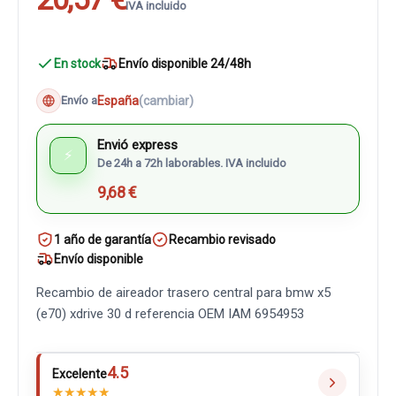
IVA incluido
En stock
Envío disponible 24/48h
España
(cambiar)
Envío a
Envió express
⚡
De 24h a 72h laborables. IVA incluido
9,68 €
1 año de garantía
Recambio revisado
Envío disponible
Recambio de aireador trasero central para bmw x5
(e70) xdrive 30 d referencia OEM IAM 6954953
4.5
Excelente
★
★
★
★
★