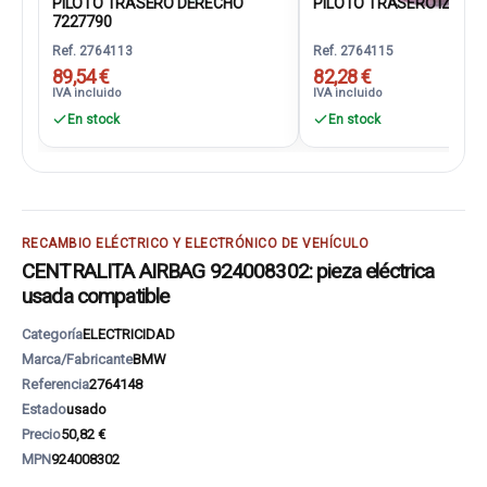
PILOTO TRASERO DERECHO
PILOTO TRASERO IZQUIER
7227790
Ref. 2764113
Ref. 2764115
89,54 €
82,28 €
IVA incluido
IVA incluido
En stock
En stock
RECAMBIO ELÉCTRICO Y ELECTRÓNICO DE VEHÍCULO
CENTRALITA AIRBAG 924008302: pieza eléctrica
usada compatible
Categoría
ELECTRICIDAD
Marca/Fabricante
BMW
Referencia
2764148
Estado
usado
Precio
50,82 €
MPN
924008302