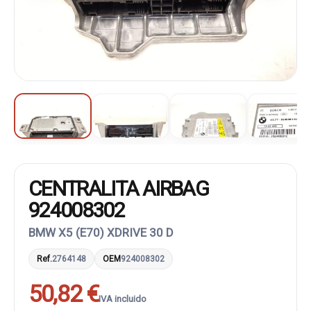
CENTRALITA AIRBAG
924008302
BMW X5 (E70) XDRIVE 30 D
Ref.
2764148
OEM
924008302
50,82 €
IVA incluido