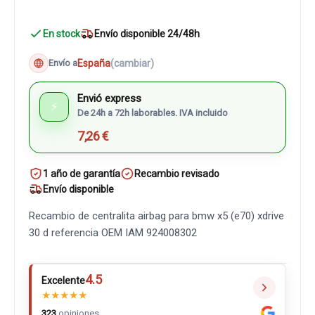
En stock
Envío disponible 24/48h
España
(cambiar)
Envío a
Envió express
⚡
De 24h a 72h laborables. IVA incluido
7,26 €
1 año de garantía
Recambio revisado
Envío disponible
Recambio de centralita airbag para bmw x5 (e70) xdrive
30 d referencia OEM IAM 924008302
4.5
Excelente
★
★
★
★
★
323
opiniones