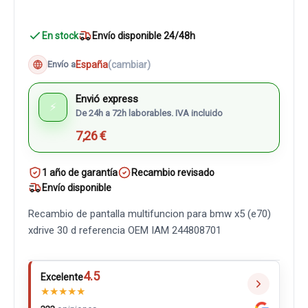
En stock
Envío disponible 24/48h
España
(cambiar)
Envío a
Envió express
⚡
De 24h a 72h laborables. IVA incluido
7,26 €
1 año de garantía
Recambio revisado
Envío disponible
Recambio de pantalla multifuncion para bmw x5 (e70)
xdrive 30 d referencia OEM IAM 244808701
4.5
Excelente
★
★
★
★
★