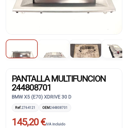
PANTALLA MULTIFUNCION
244808701
BMW X5 (E70) XDRIVE 30 D
Ref.
2764121
OEM
244808701
145,20 €
IVA incluido