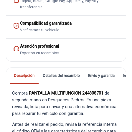
Tarjeta, Bizum, Google Pay, Apple Pay, PayPal y
transferencia
Compatibilidad garantizada
Verificamos tu vehículo
Atención profesional
Expertos en recambios
Descripción
Detalles del recambio
Envío y garantía
Info
Compra
PANTALLA MULTIFUNCION 244808701
de
segunda mano en Desguaces Pedrós. Es una pieza
revisada, lista para enviar y una alternativa económica
para reparar tu vehículo con garantía.
Antes de realizar el pedido, revisa la referencia interna,
el código OEM y las características del recambio para