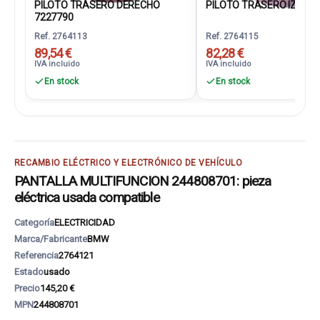
PILOTO TRASERO DERECHO
PILOTO TRASERO IZQUIER
7227790
Ref. 2764113
Ref. 2764115
89,54 €
82,28 €
IVA incluido
IVA incluido
En stock
En stock
RECAMBIO ELÉCTRICO Y ELECTRÓNICO DE VEHÍCULO
PANTALLA MULTIFUNCION 244808701: pieza
eléctrica usada compatible
Categoría
ELECTRICIDAD
Marca/Fabricante
BMW
Referencia
2764121
Estado
usado
Precio
145,20 €
MPN
244808701