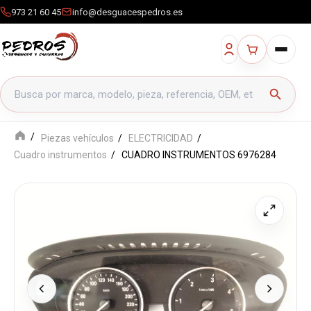
973 21 60 45
info@desguacespedros.es
Buscar productos
search
Piezas vehículos
ELECTRICIDAD
Cuadro instrumentos
CUADRO INSTRUMENTOS 6976284