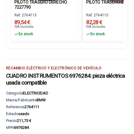
PILOTO TRASERO DERECHO
PILOTO TRASERO IZQUIER
7227790
Ref. 2764113
Ref. 2764115
89,54 €
82,28 €
IVA incluido
IVA incluido
En stock
En stock
RECAMBIO ELÉCTRICO Y ELECTRÓNICO DE VEHÍCULO
CUADRO INSTRUMENTOS 6976284: pieza eléctrica
usada compatible
Categoría
ELECTRICIDAD
Marca/Fabricante
BMW
Referencia
2764111
Estado
usado
Precio
211,75 €
MPN
6976284