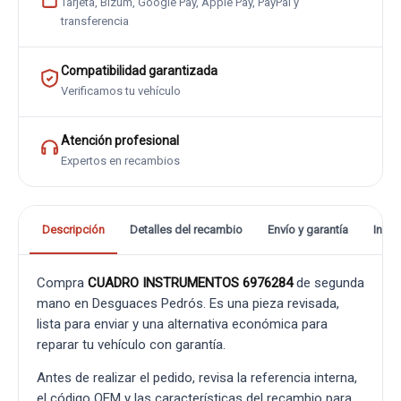
Tarjeta, Bizum, Google Pay, Apple Pay, PayPal y
transferencia
Compatibilidad garantizada
Verificamos tu vehículo
Atención profesional
Expertos en recambios
Descripción
Detalles del recambio
Envío y garantía
Info
Compra
CUADRO INSTRUMENTOS 6976284
de segunda
mano en Desguaces Pedrós. Es una pieza revisada,
lista para enviar y una alternativa económica para
reparar tu vehículo con garantía.
Antes de realizar el pedido, revisa la referencia interna,
el código OEM y las características del recambio para