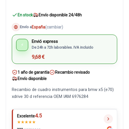
En stock
Envío disponible 24/48h
España
(cambiar)
Envío a
Envió express
⚡
De 24h a 72h laborables. IVA incluido
9,68 €
1 año de garantía
Recambio revisado
Envío disponible
Recambio de cuadro instrumentos para bmw x5 (e70)
xdrive 30 d referencia OEM IAM 6976284
4.5
Excelente
★
★
★
★
★