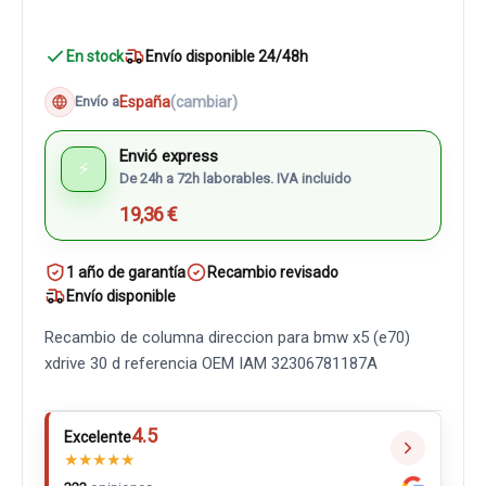
En stock
Envío disponible 24/48h
España
(cambiar)
Envío a
Envió express
⚡
De 24h a 72h laborables. IVA incluido
19,36 €
1 año de garantía
Recambio revisado
Envío disponible
Recambio de columna direccion para bmw x5 (e70)
xdrive 30 d referencia OEM IAM 32306781187A
4.5
Excelente
★
★
★
★
★