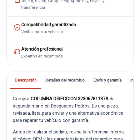
Tarjeta, Bizum, Google Pay, Apple Pay, PayPal y
transferencia
Compatibilidad garantizada
Verificamos tu vehículo
Atención profesional
Expertos en recambios
Descripción
Detalles del recambio
Envío y garantía
Info
Compra
COLUMNA DIRECCION 32306781187A
de
segunda mano en Desguaces Pedrós. Es una pieza
revisada, lista para enviar y una alternativa económica
para reparar tu vehículo con garantía.
Antes de realizar el pedido, revisa la referencia interna,
el código OEM y las características del recambio para