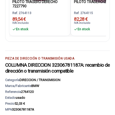
PILOTO TRASERO DERECHO
PILOTO TRASERO IZQUIER
7227790
Ref. 2764113
Ref. 2764115
89,54 €
82,28 €
IVA incluido
IVA incluido
En stock
En stock
PIEZA DE DIRECCIÓN O TRANSMISIÓN USADA
COLUMNA DIRECCION 32306781187A: recambio de
dirección o transmisión compatible
Categoría
DIRECCION / TRANSMISION
Marca/Fabricante
BMW
Referencia
2764120
Estado
usado
Precio
52,03 €
MPN
32306781187A