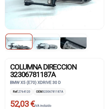
COLUMNA DIRECCION
32306781187A
BMW X5 (E70) XDRIVE 30 D
Ref.
2764120
OEM
32306781187A
52,03 €
IVA incluido