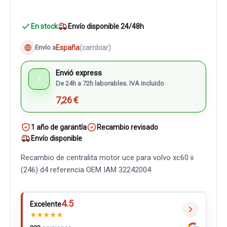
En stock
Envío disponible 24/48h
España
(cambiar)
Envío a
Envió express
⚡
De 24h a 72h laborables. IVA incluido
7,26 €
1 año de garantía
Recambio revisado
Envío disponible
Recambio de centralita motor uce para volvo xc60 ii
(246) d4 referencia OEM IAM 32242004
4.5
Excelente
★
★
★
★
★