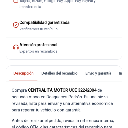
Tarjeta, Bizum, Google Pay, Apple Pay, PayPal y
transferencia
Compatibilidad garantizada
Verificamos tu vehículo
Atención profesional
Expertos en recambios
Descripción
Detalles del recambio
Envío y garantía
Info
Compra
CENTRALITA MOTOR UCE 32242004
de
segunda mano en Desguaces Pedrós. Es una pieza
revisada, lista para enviar y una alternativa económica
para reparar tu vehículo con garantía.
Antes de realizar el pedido, revisa la referencia interna,
el código OEM y las características del recambio para