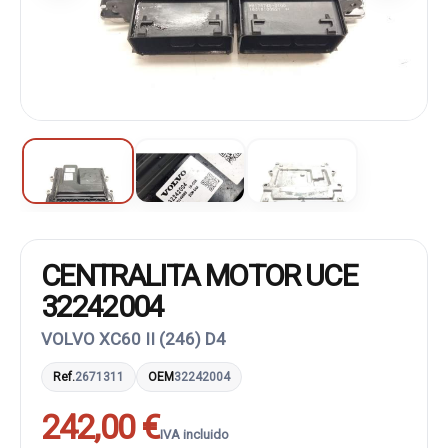
CENTRALITA MOTOR UCE
32242004
VOLVO XC60 II (246) D4
Ref.
2671311
OEM
32242004
242,00 €
IVA incluido