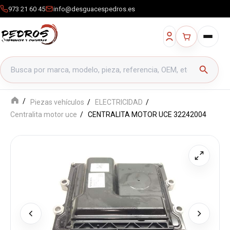
973 21 60 45
info@desguacespedros.es
Buscar productos
search
Piezas vehículos
ELECTRICIDAD
Centralita motor uce
CENTRALITA MOTOR UCE 32242004