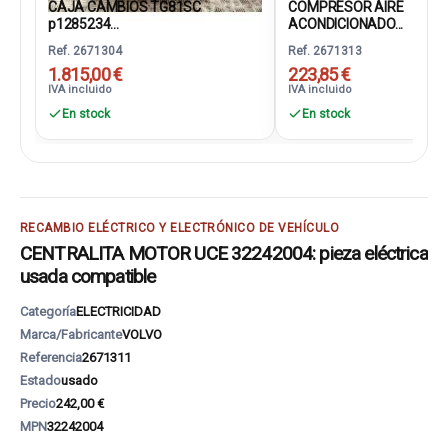
CAJA CAMBIOS TG81SC
COMPRESOR AIRE
p1285234...
ACONDICIONADO...
Ref. 2671304
Ref. 2671313
1.815,00 €
223,85 €
IVA incluido
IVA incluido
En stock
En stock
RECAMBIO ELÉCTRICO Y ELECTRÓNICO DE VEHÍCULO
CENTRALITA MOTOR UCE 32242004: pieza eléctrica
usada compatible
Categoría
ELECTRICIDAD
Marca/Fabricante
VOLVO
Referencia
2671311
Estado
usado
Precio
242,00 €
MPN
32242004