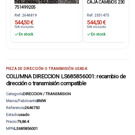
DIFERENCIAL TRASERO
CAJA CAMBIOS 2300861
751499205
Ref. 2646819
Ref. 2351475
544,50 €
544,50 €
IVA incluido
IVA incluido
En stock
En stock
PIEZA DE DIRECCIÓN O TRANSMISIÓN USADA
COLUMNA DIRECCION LS685856001: recambio de
dirección o transmisión compatible
Categoría
DIRECCION / TRANSMISION
Marca/Fabricante
BMW
Referencia
2646750
Estado
usado
Precio
79,86 €
MPN
LS685856001