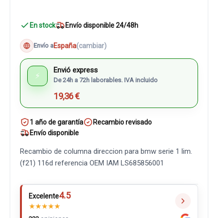
En stock
Envío disponible 24/48h
España
(cambiar)
Envío a
Envió express
⚡
De 24h a 72h laborables. IVA incluido
19,36 €
1 año de garantía
Recambio revisado
Envío disponible
Recambio de columna direccion para bmw serie 1 lim.
(f21) 116d referencia OEM IAM LS685856001
4.5
Excelente
★
★
★
★
★