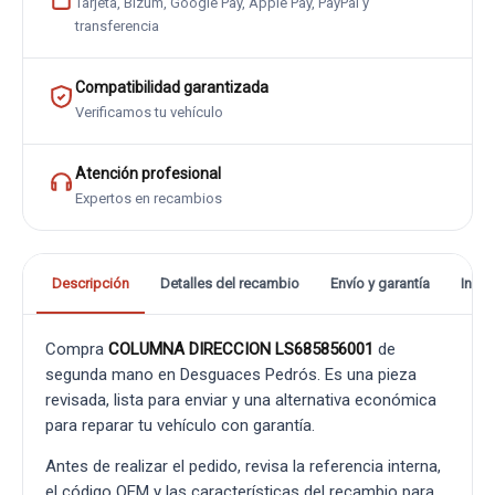
Tarjeta, Bizum, Google Pay, Apple Pay, PayPal y
transferencia
Compatibilidad garantizada
Verificamos tu vehículo
Atención profesional
Expertos en recambios
Descripción
Detalles del recambio
Envío y garantía
Info
Compra
COLUMNA DIRECCION LS685856001
de
segunda mano en Desguaces Pedrós. Es una pieza
revisada, lista para enviar y una alternativa económica
para reparar tu vehículo con garantía.
Antes de realizar el pedido, revisa la referencia interna,
el código OEM y las características del recambio para