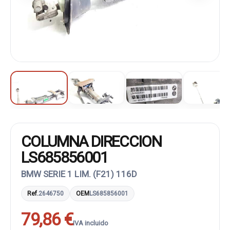
COLUMNA DIRECCION
LS685856001
BMW SERIE 1 LIM. (F21) 116D
Ref.
2646750
OEM
LS685856001
79,86 €
IVA incluido