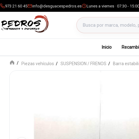
973 21 60 45
info@desguacespedros.es
Lunes a viernes · 07:30 - 15:0
Buscar productos
Inicio
Recambi
Piezas vehículos
SUSPENSION / FRENOS
Barra estabil