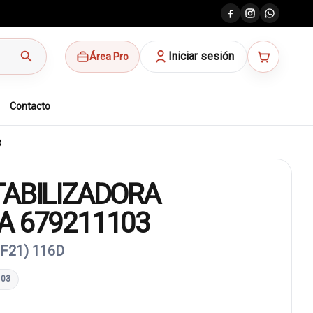
search
Iniciar sesión
Área Pro
Contacto
3
TABILIZADORA
A 679211103
(F21) 116D
103