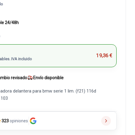
do
ble 24/48h
)
19,36 €
ables. IVA incluido
mbio revisado
Envío disponible
adora delantera para bmw serie 1 lim. (f21) 116d
1103
★
323
opiniones