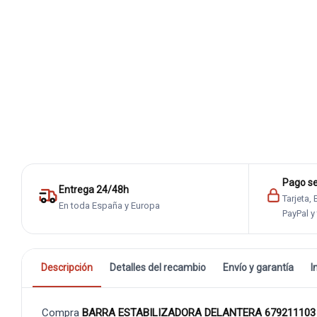
Pago s
Entrega 24/48h
Tarjeta,
En toda España y Europa
PayPal y
Descripción
Detalles del recambio
Envío y garantía
I
Compra
BARRA ESTABILIZADORA DELANTERA 67921110