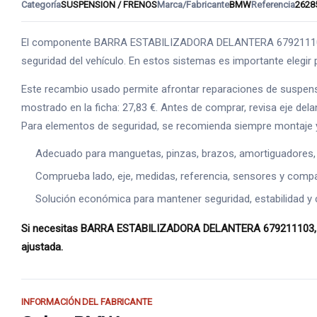
Categoría
SUSPENSION / FRENOS
Marca/Fabricante
BMW
Referencia
2628
El componente BARRA ESTABILIZADORA DELANTERA 679211103 se i
seguridad del vehículo. En estos sistemas es importante elegir p
Este recambio usado permite afrontar reparaciones de suspens
mostrado en la ficha: 27,83 €. Antes de comprar, revisa eje dela
Para elementos de seguridad, se recomienda siempre montaje y
Adecuado para manguetas, pinzas, brazos, amortiguadores,
Comprueba lado, eje, medidas, referencia, sensores y compat
Solución económica para mantener seguridad, estabilidad y 
Si necesitas BARRA ESTABILIZADORA DELANTERA 679211103, esta
ajustada.
INFORMACIÓN DEL FABRICANTE