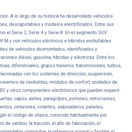
n. A lo largo de su historia ha desarrollado vehículos
upés, descapotables y modelos electrificados. Entre sus
 el Serie 2, Serie 4 y Serie 8. En el segmento SUV
 M y con vehículos eléctricos e híbridos enchufables
tes de vehículos desmontados, identificados y
ciones diésel, gasolina, híbridas y eléctricas. Entre los
, diferenciales, grupos traseros, transmisiones, turbos,
lacionadas con los sistemas de dirección, suspensión,
isponemos de centralitas, módulos de confort, unidades de
 ABS y otros componentes electrónicos que pueden requerir
uertas, capós, aletas, paragolpes, portones, retrovisores,
entos, cinturones, volantes, salpicaderos, paneles,
ún el código de chasis, conocido habitualmente por
de cambio, la tracción, el año de fabricación, el
ndable comprobar la referencia original y facilitar el