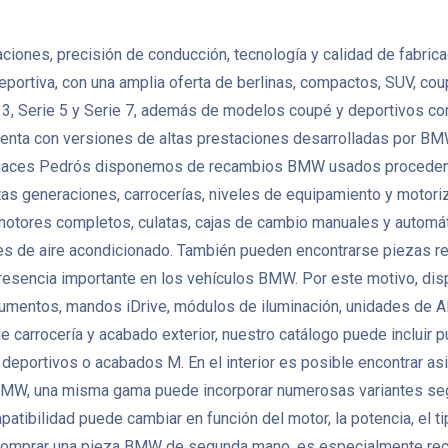
nes, precisión de conducción, tecnología y calidad de fabricació
eportiva, con una amplia oferta de berlinas, compactos, SUV, co
, Serie 5 y Serie 7, además de modelos coupé y deportivos como
enta con versiones de altas prestaciones desarrolladas por BMW
 Desguaces Pedrós disponemos de recambios BMW usados proceden
as generaciones, carrocerías, niveles de equipamiento y motoriza
es completos, culatas, cajas de cambio manuales y automáticas
es de aire acondicionado. También pueden encontrarse piezas re
a presencia importante en los vehículos BMW. Por este motivo, d
strumentos, mandos iDrive, módulos de iluminación, unidades de
e carrocería y acabado exterior, nuestro catálogo puede incluir p
 deportivos o acabados M. En el interior es posible encontrar asi
 BMW, una misma gama puede incorporar numerosas variantes seg
bilidad puede cambiar en función del motor, la potencia, el tipo 
 comprar una pieza BMW de segunda mano, es especialmente recome