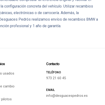
a configuración concreta del vehículo. Utilizar recambios
icas, electrónicas o de carrocería. Además, la
s. En Desguaces Pedrós realizamos envíos de recambios BMW a
ción profesional y 1 año de garantía.
ios
Contacto
TELÉFONO
s usados
973 21 60 45
de cambio
EMAIL
info@desguacespedros.es
 pilotos