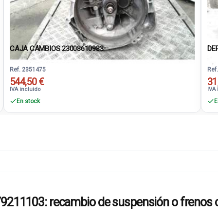
CAJA CAMBIOS 23008610983
DE
Ref. 2351475
Ref
544,50 €
31
IVA incluido
IVA 
En stock
E
1103: recambio de suspensión o frenos c