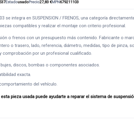
537
Estado
usado
Precio
27,83 €
MPN
679211103
ntegra en SUSPENSION / FRENOS, una categoría directamente relaci
iezas compatibles y realizar el montaje con criterio profesional.
ión o frenos con un presupuesto más contenido. Fabricante o marc
ntero o trasero, lado, referencia, diámetro, medidas, tipo de pinza, s
 comprobación por un profesional cualificado.
 bujes, discos, bombas o componentes asociados.
ibilidad exacta.
comportamiento del vehículo.
 pieza usada puede ayudarte a reparar el sistema de suspensión 