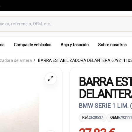
0
os
Campa de vehículos
Baja y tasación
Sobre nosotros
izadora delantera
BARRA ESTABILIZADORA DELANTERA 67921110
BARRA ES
DELANTER
BMW SERIE 1 LIM. 
Ref.
2628537
OEM
679211