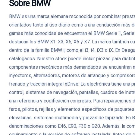
Sobre BMW
BMW es una marca alemana reconocida por combinar prestacio
orientados tanto al uso diario como a una conducción más d
gamas más conocidas se encuentran el BMW Serie 1, Serie 3
destacan los BMW X1, X3, X5, X6 y X7. La marca también cu
dentro de la familia BMW i, como el i3, i4, iX3 o iX. En
catalogados. Nuestro stock puede incluir piezas para distint
componentes mecánicos más demandados se encuentran motor
inyectores, alternadores, motores de arranque y compresor
frenado y tracción integral xDrive. La electrónica tiene un
control, sistemas de navegación, pantallas, cuadros de in
una referencia y codificación concretas. Para reparaciones d
faros, pilotos, rejillas y elementos específicos de paquetes
elevalunas, sistemas multimedia y piezas de tapizado. En
denominaciones como E46, E90, F30 o G20. Además, la compati
equipamiento o la versión de software instalada. Antes de