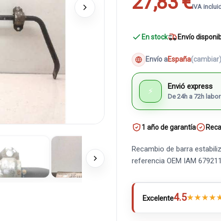
27,83 €
IVA inclui
En stock
Envío disponi
Envío a
España
(cambiar
Envió express
⚡
De 24h a 72h labor
1 año de garantía
Reca
Recambio de barra estabiliz
referencia OEM IAM 67921
4.5
★
★
★
★
Excelente