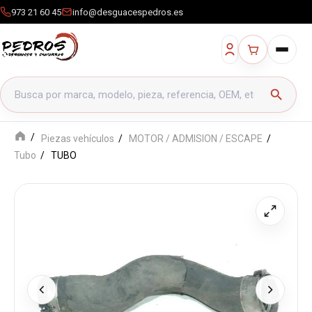
973 21 60 45
info@desguacespedros.es
Buscar productos
search
Piezas vehículos
MOTOR / ADMISION / ESCAPE
Tubo
TUBO