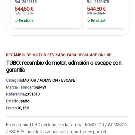
Ref. 2646819
Ref. 2351475
544,50 €
544,50 €
IVA incluido
IVA incluido
En stock
En stock
RECAMBIO DE MOTOR REVISADO PARA DESGUACE ONLINE
TUBO: recambio de motor, admisión o escape con
garantía
Categoría
MOTOR / ADMISION / ESCAPE
Marca/Fabricante
BMW
Referencia
2351510
Estado
usado
Precio
18,15 €
El recambio TUBO pertenece a la familia de MOTOR / ADMISION
/ ESCAPE, una de las zonas más importantes para el