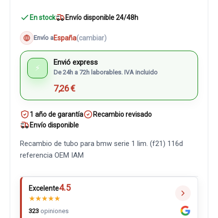
En stock
Envío disponible 24/48h
España
(cambiar)
Envío a
Envió express
⚡
De 24h a 72h laborables. IVA incluido
7,26 €
1 año de garantía
Recambio revisado
Envío disponible
Recambio de tubo para bmw serie 1 lim. (f21) 116d
referencia OEM IAM
4.5
Excelente
★
★
★
★
★
323
opiniones