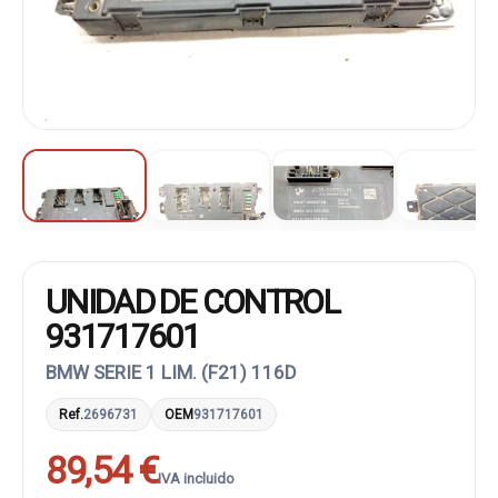
UNIDAD DE CONTROL
931717601
BMW SERIE 1 LIM. (F21) 116D
Ref.
2696731
OEM
931717601
89,54 €
IVA incluido