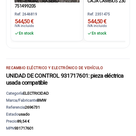
DIFERENCIAL TRASERO
CAJA CAMBIOS 2300861
751499205
Ref. 2646819
Ref. 2351475
544,50 €
544,50 €
IVA incluido
IVA incluido
En stock
En stock
RECAMBIO ELÉCTRICO Y ELECTRÓNICO DE VEHÍCULO
UNIDAD DE CONTROL 931717601: pieza eléctrica
usada compatible
Categoría
ELECTRICIDAD
Marca/Fabricante
BMW
Referencia
2696731
Estado
usado
Precio
89,54 €
MPN
931717601