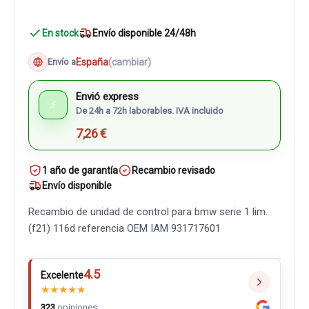
En stock
Envío disponible 24/48h
España
(cambiar)
Envío a
Envió express
⚡
De 24h a 72h laborables. IVA incluido
7,26 €
1 año de garantía
Recambio revisado
Envío disponible
Recambio de unidad de control para bmw serie 1 lim.
(f21) 116d referencia OEM IAM 931717601
4.5
Excelente
★
★
★
★
★
323
opiniones