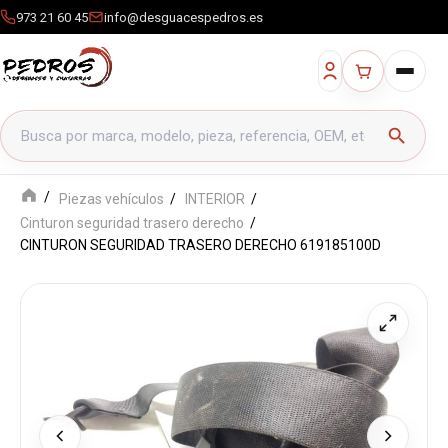
973 21 60 45
info@desguacespedros.es
Buscar productos
search
Piezas vehículos
INTERIOR
Cinturon seguridad trasero derecho
CINTURON SEGURIDAD TRASERO DERECHO 619185100D