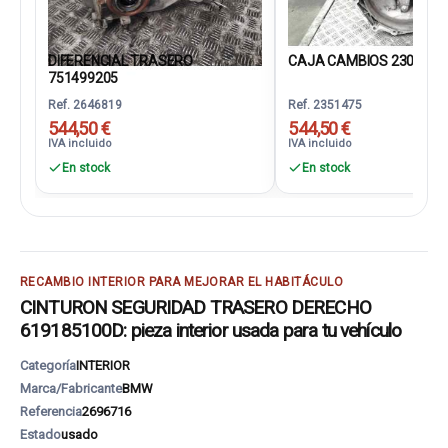
DIFERENCIAL TRASERO
CAJA CAMBIOS 2300861
751499205
Ref. 2646819
Ref. 2351475
544,50 €
544,50 €
IVA incluido
IVA incluido
En stock
En stock
RECAMBIO INTERIOR PARA MEJORAR EL HABITÁCULO
CINTURON SEGURIDAD TRASERO DERECHO
619185100D: pieza interior usada para tu vehículo
Categoría
INTERIOR
Marca/Fabricante
BMW
Referencia
2696716
Estado
usado