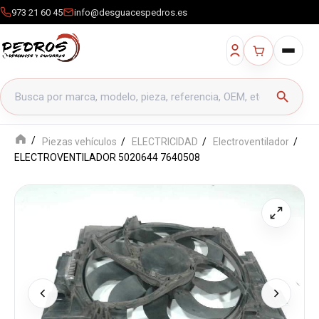
973 21 60 45
info@desguacespedros.es
Buscar productos
search
Piezas vehículos
ELECTRICIDAD
Electroventilador
ELECTROVENTILADOR 5020644 7640508