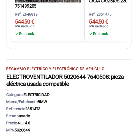
DIFERENCIAL TRASERO
CAJA CAMBIOS 2300861
751499205
Ref. 2646819
Ref. 2351475
544,50 €
544,50 €
IVA incluido
IVA incluido
En stock
En stock
RECAMBIO ELÉCTRICO Y ELECTRÓNICO DE VEHÍCULO
ELECTROVENTILADOR 5020644 7640508: pieza
eléctrica usada compatible
Categoría
ELECTRICIDAD
Marca/Fabricante
BMW
Referencia
2351473
Estado
usado
Precio
41,14 €
MPN
5020644