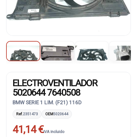
ELECTROVENTILADOR
5020644 7640508
BMW SERIE 1 LIM. (F21) 116D
Ref.
2351473
OEM
5020644
41,14 €
IVA incluido