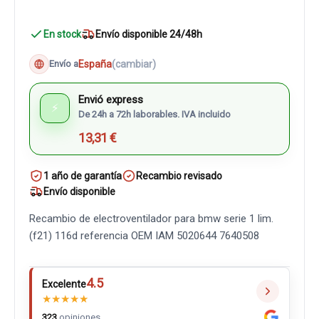
En stock
Envío disponible 24/48h
España
(cambiar)
Envío a
Envió express
⚡
De 24h a 72h laborables. IVA incluido
13,31 €
1 año de garantía
Recambio revisado
Envío disponible
Recambio de electroventilador para bmw serie 1 lim.
(f21) 116d referencia OEM IAM 5020644 7640508
4.5
Excelente
★
★
★
★
★
323
opiniones