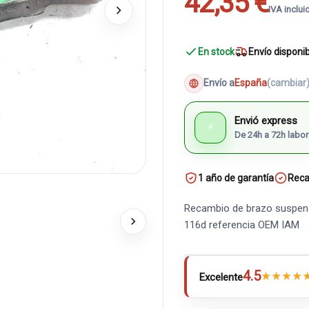
42,35 €
IVA inclui
En stock
Envío disponi
Envío a
España
(cambiar
Envió express
⚡
De 24h a 72h labor
1 año de garantía
Reca
Recambio de brazo suspensi
116d referencia OEM IAM
4.5
★
★
★
★
Excelente