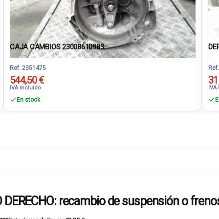
CAJA CAMBIOS 23008610983
DE
Ref. 2351475
Ref
544,50 €
31
IVA incluido
IVA 
En stock
E
RECHO: recambio de suspensión o frenos 