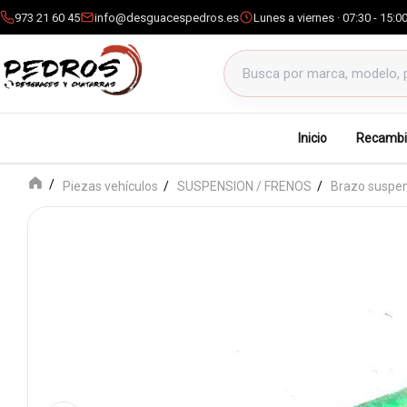
973 21 60 45
info@desguacespedros.es
Lunes a viernes · 07:30 - 15:0
Buscar productos
Inicio
Recambi
Piezas vehículos
SUSPENSION / FRENOS
Brazo suspen