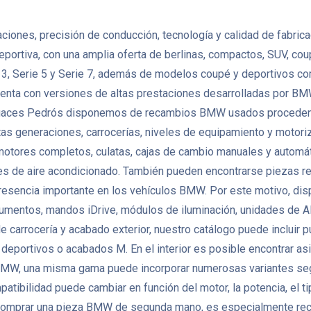
nes, precisión de conducción, tecnología y calidad de fabricació
eportiva, con una amplia oferta de berlinas, compactos, SUV, co
, Serie 5 y Serie 7, además de modelos coupé y deportivos como
enta con versiones de altas prestaciones desarrolladas por BMW
 Desguaces Pedrós disponemos de recambios BMW usados proceden
as generaciones, carrocerías, niveles de equipamiento y motoriza
es completos, culatas, cajas de cambio manuales y automáticas
es de aire acondicionado. También pueden encontrarse piezas re
a presencia importante en los vehículos BMW. Por este motivo, d
strumentos, mandos iDrive, módulos de iluminación, unidades de
e carrocería y acabado exterior, nuestro catálogo puede incluir p
 deportivos o acabados M. En el interior es posible encontrar asi
 BMW, una misma gama puede incorporar numerosas variantes seg
bilidad puede cambiar en función del motor, la potencia, el tipo 
 comprar una pieza BMW de segunda mano, es especialmente recome