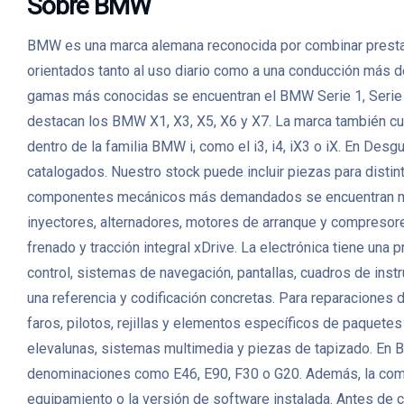
Sobre BMW
BMW es una marca alemana reconocida por combinar prestacio
orientados tanto al uso diario como a una conducción más d
gamas más conocidas se encuentran el BMW Serie 1, Serie 3
destacan los BMW X1, X3, X5, X6 y X7. La marca también cu
dentro de la familia BMW i, como el i3, i4, iX3 o iX. En
catalogados. Nuestro stock puede incluir piezas para distint
componentes mecánicos más demandados se encuentran motor
inyectores, alternadores, motores de arranque y compresor
frenado y tracción integral xDrive. La electrónica tiene un
control, sistemas de navegación, pantallas, cuadros de in
una referencia y codificación concretas. Para reparaciones d
faros, pilotos, rejillas y elementos específicos de paquetes
elevalunas, sistemas multimedia y piezas de tapizado. En
denominaciones como E46, E90, F30 o G20. Además, la compati
equipamiento o la versión de software instalada. Antes de