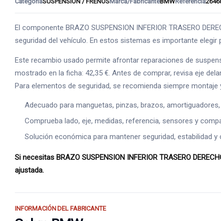
Categoría
SUSPENSION / FRENOS
Marca/Fabricante
BMW
Referencia
2646
El componente BRAZO SUSPENSION INFERIOR TRASERO DERECHO se 
seguridad del vehículo. En estos sistemas es importante elegir p
Este recambio usado permite afrontar reparaciones de suspens
mostrado en la ficha: 42,35 €. Antes de comprar, revisa eje dela
Para elementos de seguridad, se recomienda siempre montaje y
Adecuado para manguetas, pinzas, brazos, amortiguadores,
Comprueba lado, eje, medidas, referencia, sensores y compat
Solución económica para mantener seguridad, estabilidad y 
Si necesitas BRAZO SUSPENSION INFERIOR TRASERO DERECHO, est
ajustada.
INFORMACIÓN DEL FABRICANTE