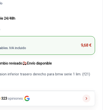
do
ble 24/48h
)
9,68 €
ables. IVA incluido
mbio revisado
Envío disponible
on inferior trasero derecho para bmw serie 1 lim. (f21)
★
323
opiniones