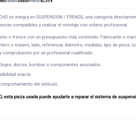
883
Estado
usado
Precio
42,35 €
integra en SUSPENSION / FRENOS, una categoría directamente rela
iezas compatibles y realizar el montaje con criterio profesional.
ión o frenos con un presupuesto más contenido. Fabricante o marc
ntero o trasero, lado, referencia, diámetro, medidas, tipo de pinza, s
 comprobación por un profesional cualificado.
 bujes, discos, bombas o componentes asociados.
ibilidad exacta.
comportamiento del vehículo.
a pieza usada puede ayudarte a reparar el sistema de suspensión