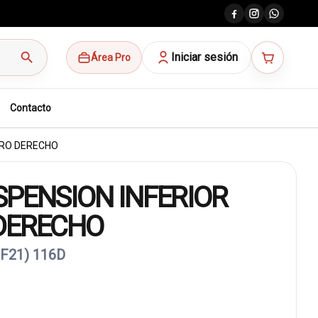
search
Iniciar sesión
Área Pro
Contacto
ERO DERECHO
PENSION INFERIOR
DERECHO
(F21) 116D