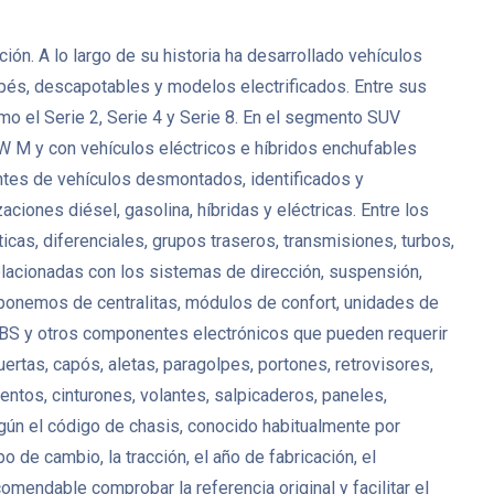
n. A lo largo de su historia ha desarrollado vehículos
upés, descapotables y modelos electrificados. Entre sus
 el Serie 2, Serie 4 y Serie 8. En el segmento SUV
 M y con vehículos eléctricos e híbridos enchufables
tes de vehículos desmontados, identificados y
ciones diésel, gasolina, híbridas y eléctricas. Entre los
, diferenciales, grupos traseros, transmisiones, turbos,
lacionadas con los sistemas de dirección, suspensión,
isponemos de centralitas, módulos de confort, unidades de
 ABS y otros componentes electrónicos que pueden requerir
uertas, capós, aletas, paragolpes, portones, retrovisores,
entos, cinturones, volantes, salpicaderos, paneles,
ún el código de chasis, conocido habitualmente por
de cambio, la tracción, el año de fabricación, el
ndable comprobar la referencia original y facilitar el