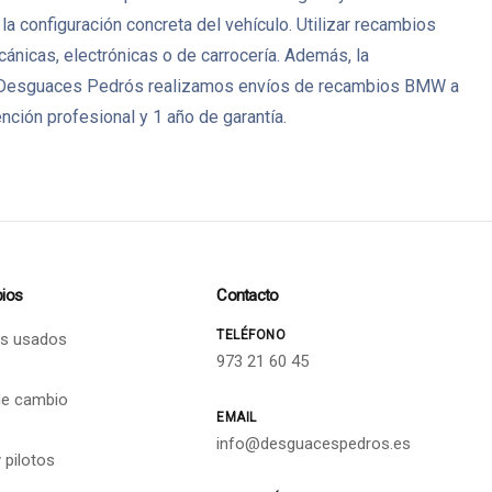
a configuración concreta del vehículo. Utilizar recambios
icas, electrónicas o de carrocería. Además, la
s. En Desguaces Pedrós realizamos envíos de recambios BMW a
ción profesional y 1 año de garantía.
ios
Contacto
TELÉFONO
s usados
973 21 60 45
de cambio
EMAIL
info@desguacespedros.es
 pilotos