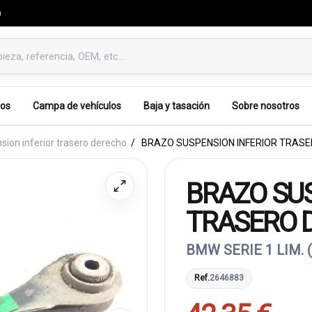
0
os
Campa de vehículos
Baja y tasación
Sobre nosotros
sion inferior trasero derecho
BRAZO SUSPENSION INFERIOR TRAS
BRAZO SUS
TRASERO 
BMW SERIE 1 LIM. 
Ref.
2646883